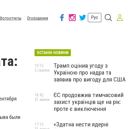
Рус
Фотоотчеты
Оголошення
ОСТАННІ НОВИНИ
та:
Трамп оцінив угоду з
10:15
2 серпня
Україною про надра та
заявив про вигоду для США
ЄС продовжив тимчасовий
18:42
сентября
31 липня
захист українців ще на рік:
проте є виключення
рыва были
«Здатна нести ядерні
17:15