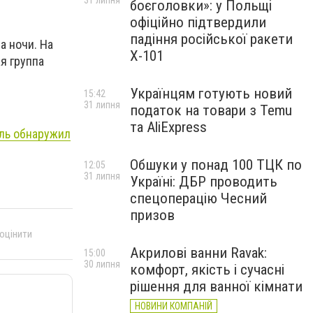
31 липня
боєголовки»: у Польщі
офіційно підтвердили
падіння російської ракети
а ночи. На
Х-101
я группа
Українцям готують новий
15:42
31 липня
податок на товари з Temu
та AliExpress
ель обнаружил
Обшуки у понад 100 ТЦК по
12:05
31 липня
Україні: ДБР проводить
спецоперацію Чесний
призов
 оцінити
Акрилові ванни Ravak:
15:00
30 липня
комфорт, якість і сучасні
рішення для ванної кімнати
НОВИНИ КОМПАНІЙ