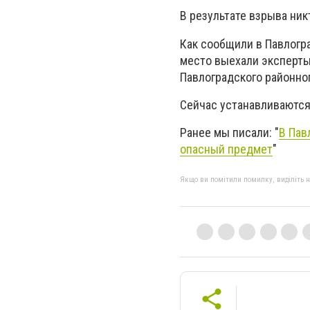
В результате взрыва ник
Как сообщили в Павлогр
место выехали эксперты
Павлоградского районно
Сейчас устанавливаются
Ранее мы писали: "
В Пав
опасный предмет
"
Якщо ви помітили помилку, виділіть нео