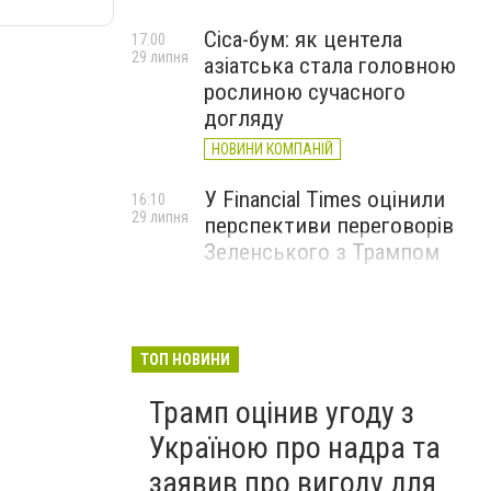
Cica-бум: як центела
17:00
29 липня
азіатська стала головною
рослиною сучасного
догляду
НОВИНИ КОМПАНІЙ
У Financial Times оцінили
16:10
29 липня
перспективи переговорів
Зеленського з Трампом
ТОП НОВИНИ
Трамп оцінив угоду з
Україною про надра та
заявив про вигоду для