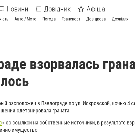
Новини
Довідник
Афіша
мість
Авто / Мото
Погода
Транспорт
Довідкова
Дозвілля
раде взорвалась грана
илось
рый расположен в Павлограде по ул. Искровской, ночью 4 
ещении сдетонировала граната.
с
» со ссылкой на собственные источники, в результате вз
ично имущество.