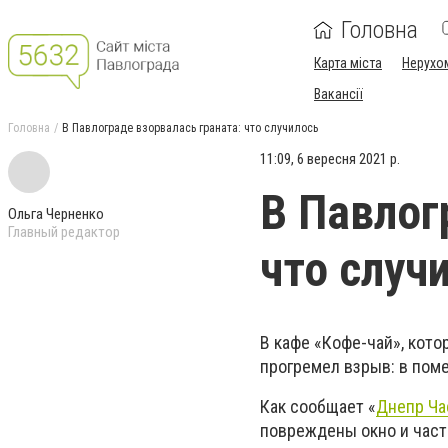
Головна
Карта міста
Нерухо
Вакансії
Головна
В Павлограде взорвалась граната: что случилось
11:09, 6 вересня 2021 р.
В Павлог
Ольга Черненко
Главный редактор
что случ
В кафе «Кофе-чай», кото
прогремел взрыв: в пом
Как сообщает «
Днепр Ча
повреждены окно и част