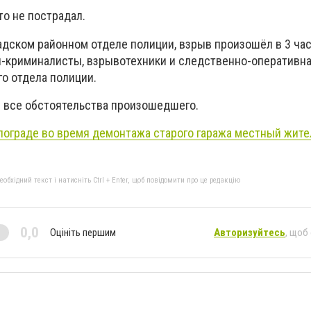
то не пострадал.
адском районном отделе полиции, взрыв произошёл в 3 час
-криминалисты, взрывотехники и следственно-оперативна
го отдела полиции.
 все обстоятельства произошедшего.
лограде во время демонтажа старого гаража местный жит
бхідний текст і натисніть Ctrl + Enter, щоб повідомити про це редакцію
0,0
Оцініть першим
Авторизуйтесь
, щоб