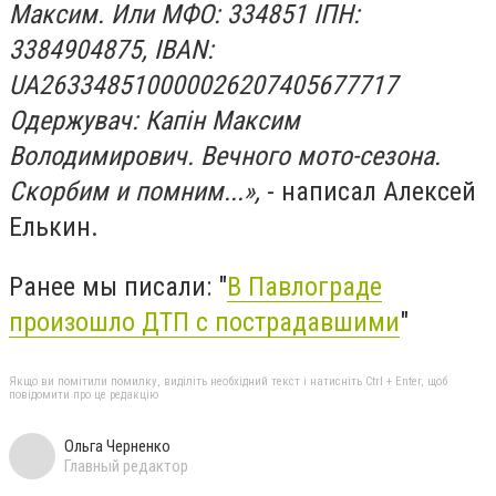
Максим. Или МФО: 334851 ІПН:
3384904875, IBAN:
UA263348510000026207405677717
Одержувач: Капін Максим
Володимирович. Вечного мото-сезона.
Скорбим и помним...»,
- написал Алексей
Елькин.
Ранее мы писали: "
В Павлограде
произошло ДТП с пострадавшими
"
Якщо ви помітили помилку, виділіть необхідний текст і натисніть Ctrl + Enter, щоб
повідомити про це редакцію
Ольга Черненко
Главный редактор