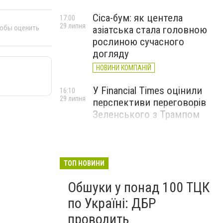
Cica-бум: як центела
17:00
29 липня
тобы оценить
азіатська стала головною
рослиною сучасного
догляду
НОВИНИ КОМПАНІЙ
У Financial Times оцінили
16:10
29 липня
перспективи переговорів
Зеленського з Трампом
ТОП НОВИНИ
Обшуки у понад 100 ТЦК
по Україні: ДБР
проводить