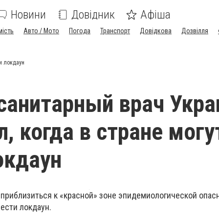
Новини
Довідник
Афіша
мість
Авто / Мото
Погода
Транспорт
Довідкова
Дозвілля
и локдаун
санитарный врач Укр
л, когда в стране могу
окдаун
 приблизиться к «красной» зоне эпидемиологической опасн
вести локдаун.