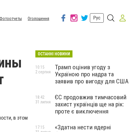
Рус
Фотоотчеты
Оголошення
ОСТАННІ НОВИНИ
аины
Трамп оцінив угоду з
10:15
2 серпня
Україною про надра та
т
заявив про вигоду для США
ЄС продовжив тимчасовий
18:42
31 липня
захист українців ще на рік:
проте є виключення
ости, в этом
«Здатна нести ядерні
17:15