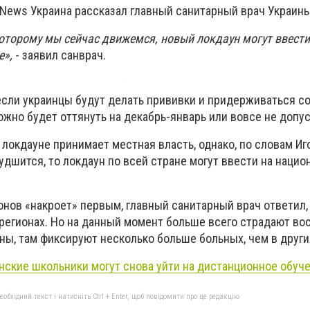
 News Украина рассказал главный санитарный врач Украины
которому мы сейчас движемся, новый локдаун могут ввести
е»,
- заявил санврач.
 если украинцы будут делать прививки и придерживаться с
ожно будет оттянуть на декабрь-январь или вовсе не допус
 локдауне принимает местная власть, однако, по словам Иг
удшится, то локдаун по всей стране могут ввести на наци
ионов «накроет» первым, главный санитарный врач ответил,
 регионах. Но на данный момент больше всего страдают во
ны, там фиксируют несколько больше больных, чем в други
нские школьники могут снова уйти на дистанционное обуч
бхідний текст і натисніть Ctrl + Enter, щоб повідомити про це редакцію