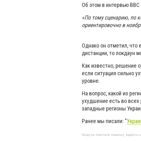
Об этом в интервью ВВС
«По тому сценарию, по 
ориентировочно в ноябр
Однако он отметил, что
дистанции, то локдаун м
Как известно, решение о
если ситуация сильно ух
уровне.
На вопрос, какой из рег
ухудшение есть во всех
западные регионы Украи
Ранее мы писали: "
Украи
Якщо ви помітили помилку, виділіть нео