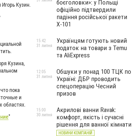
31 липня
боєголовки»: у Польщі
 Игорь Кузин.
офіційно підтвердили
падіння російської ракети
Х-101
Українцям готують новий
15:42
оциальной
31 липня
податок на товари з Temu
тить.
та AliExpress
оря Кузина,
ональном
Обшуки у понад 100 ТЦК по
12:05
31 липня
Україні: ДБР проводить
спецоперацію Чесний
 что пока
призов
сточные и
х областях.
Акрилові ванни Ravak:
15:00
30 липня
комфорт, якість і сучасні
ение
"
рішення для ванної кімнати
НОВИНИ КОМПАНІЙ