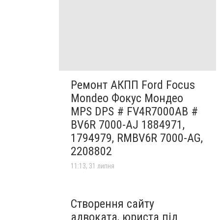
Ремонт АКПП Ford Focus
Mondeo Фокус Мондео
MPS DPS # FV4R7000AB #
BV6R 7000-AJ 1884971,
1794979, RMBV6R 7000-AG,
2208802
11:13, 31 липня
Створення сайту
адвоката, юриста під