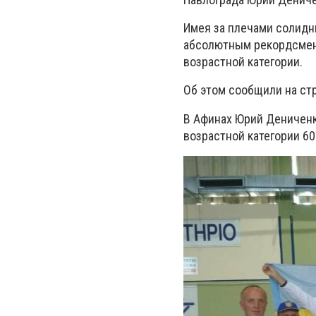
Имея за плечами солидны
абсолютным рекордсмено
возрастной категории.
Об этом сообщили на ст
В Афинах Юрий Дениченк
возрастной категории 60