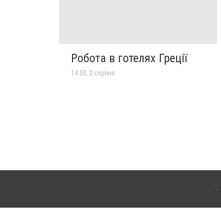
Робота в готелях Греції
14:50, 2 серпня
лограда. Для інтернет-видань обов'язкове розміщення прямого, відкритого для