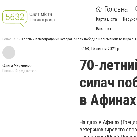
Головна
Карта міста
Нерухо
Вакансії
Головна
70-летний павлоградский ветеран-силач победил на Чемпионате мира в 
07:58, 15 липня 2021 р.
70-летни
Ольга Черненко
Главный редактор
силач по
в Афинах
На днях в Афинах (Грец
ветеранов гиревого спор
Павлограда Юрий Дениче