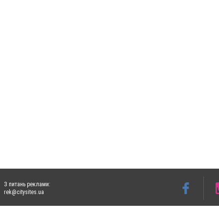
З питань реклами:
rek@citysites.ua
Допускається цитування матеріалів без отримання попередньої згоди 5632.com.ua за