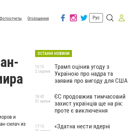
Рус
Фотоотчеты
Оголошення
ОСТАННІ НОВИНИ
ан-
Трамп оцінив угоду з
10:15
2 серпня
Україною про надра та
мира
заявив про вигоду для США
ЄС продовжив тимчасовий
18:42
31 липня
захист українців ще на рік:
проте є виключення
иоров и
ан-силач из
«Здатна нести ядерні
17:15