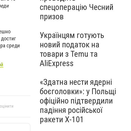
спецоперацію Чесний
реди
призов
пешно
Українцям готують
 достиг
новий податок на
ира среди
товари з Temu та
AliExpress
ой
«Здатна нести ядерні
боєголовки»: у Польщі
офіційно підтвердили
 оцінити
падіння російської
ракети Х-101