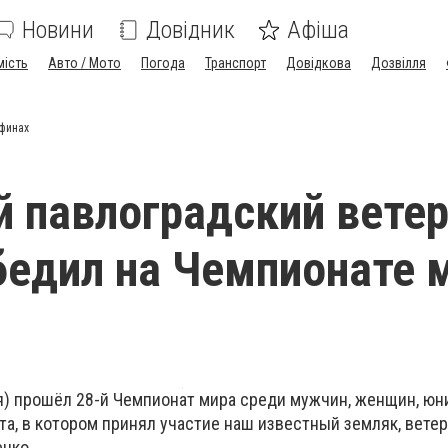
Новини
Довідник
Афіша
мість
Авто / Мото
Погода
Транспорт
Довідкова
Дозвілля
Афинах
й павлоградский ветер
бедил на Чемпионате 
ия) прошёл 28-й Чемпионат мира среди мужчин, женщин, юн
та, в котором принял участие наш известный земляк, ветер
нко.