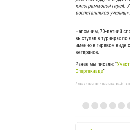
килограммовой гирей. У
воспитанников училищ».
Напомним, 70-летний сп
выступал в турнирах по 
именно в гиревом виде 
ветеранов.
Ранее мы писали: "
Участ
Спартакиаде
"
Якщо ви помітили помилку, виділіть нео