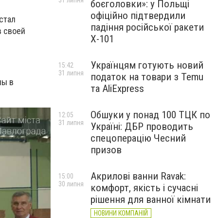
31 липня
боєголовки»: у Польщі
офіційно підтвердили
стал
падіння російської ракети
в своей
Х-101
Українцям готують новий
15:42
31 липня
податок на товари з Temu
ны в
та AliExpress
Обшуки у понад 100 ТЦК по
12:05
31 липня
Україні: ДБР проводить
спецоперацію Чесний
призов
Акрилові ванни Ravak:
15:00
30 липня
комфорт, якість і сучасні
рішення для ванної кімнати
НОВИНИ КОМПАНІЙ