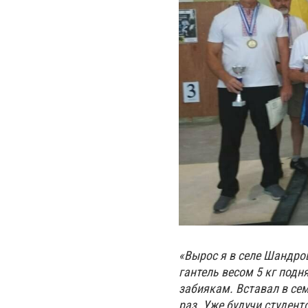
«Вырос я в селе Шандро
гантель весом 5 кг подн
забиякам. Вставал в сем
раз. Уже будучи студент