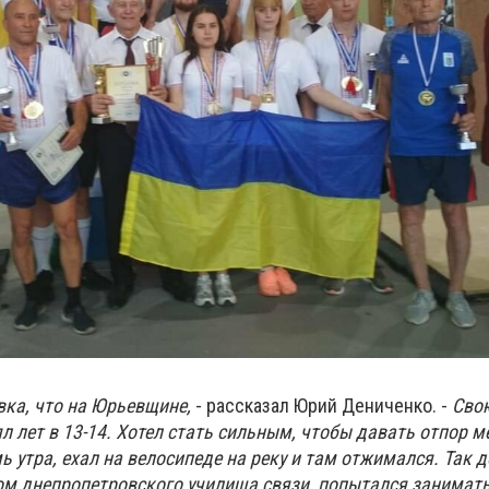
вка, что на Юрьевщине,
- рассказал Юрий Дениченко. -
Сво
ял лет в 13-14. Хотел стать сильным, чтобы давать отпор 
ь утра, ехал на велосипеде на реку и там отжимался. Так 
ом днепропетровского училища связи, попытался заниматьс