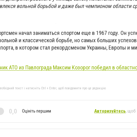
влекся вольной борьбой и даже был чемпионом области с
ортсмен начал заниматься спортом еще в 1967 году. Он ус
вольной и классической борьбе, но самых больших успехов
спорта, в котором стал рекордсменом Украины, Европы и м
ник АТО из Павлограда Максим Козорог победил в областн
бхідний текст і натисніть Ctrl + Enter, щоб повідомити про це редакцію
0,0
Оцініть першим
Авторизуйтесь
, щоб