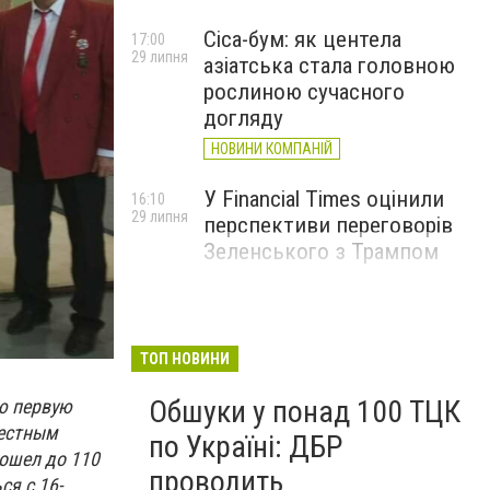
Cica-бум: як центела
17:00
29 липня
азіатська стала головною
рослиною сучасного
догляду
НОВИНИ КОМПАНІЙ
У Financial Times оцінили
16:10
29 липня
перспективи переговорів
Зеленського з Трампом
ТОП НОВИНИ
Обшуки у понад 100 ТЦК
ю первую
местным
по Україні: ДБР
дошел до 110
проводить
я с 16-