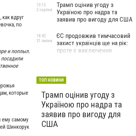
Трамп оцінив угоду з
10:15
2 серпня
Україною про надра та
 как вдруг
заявив про вигоду для США
вочка, по
ЄС продовжив тимчасовий
18:42
31 липня
захист українців ще на рік:
проте є виключення
оре и поплыл.
 посадили
ственное
ТОП НОВИНИ
орожья
цам, которые
Трамп оцінив угоду з
Україною про надра та
заявив про вигоду для
м ему самому
США
ргей Шинкорук