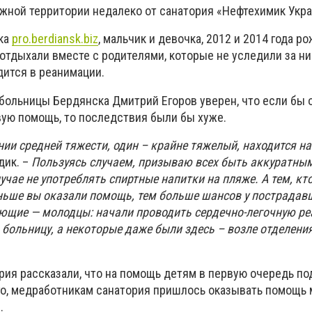
жной территории недалеко от санатория «Нефтехимик Укр
ка
pro.berdiansk.biz
, мальчик и девочка, 2012 и 2014 года р
 отдыхали вместе с родителями, которые не уследили за ни
дится в реанимации.
 больницы Бердянска Дмитрий Егоров уверен, что если бы
вую помощь, то последствия были бы хуже.
нии средней тяжести, один – крайне тяжелый, находится на
ик. –
Пользуясь случаем, призываю всех быть аккуратным
учае не употреблять спиртные напитки на пляже. А тем, кт
ньше вы оказали помощь, тем больше шансов у пострадав
ющие — молодцы: начали проводить сердечно-легочную р
 больницу, а некоторые даже были здесь – возле отделени
рия рассказали, что на помощь детям в первую очередь п
о, медработникам санатория пришлось оказывать помощь 
.