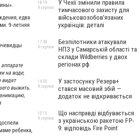
У Чехії змінили правила
18:19
аины».
4 серпня
тимчасового захисту для
військовозобов'язаних
ождения, едва
українців: деталі
ми. 9-летняя
Безпілотники атакували
17:48
 очевидцы
4 серпня
НПЗ у Самарській області та
склади Wildberries у двох
регіонах рф
 аппарате
и на воде,
о видят
У застосунку Резерв+
14:00
4 серпня
шего выжить.
стався масовий збій —
еанимацию,
додаток не відкривається
я
Що насправді відбувається
10:15
4 серпня
з українською ракетою FP-
одоспели
9: відповідь Fire Point
маме ребенка,