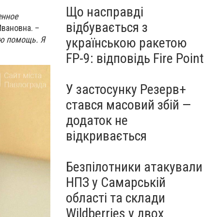
Що насправді
енное
відбувається з
вановна. –
ю помощь. Я
українською ракетою
FP-9: відповідь Fire Point
У застосунку Резерв+
стався масовий збій —
додаток не
відкривається
Безпілотники атакували
НПЗ у Самарській
області та склади
Wildberries у двох