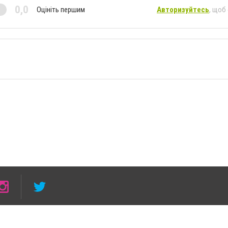
0,0
Оцініть першим
Авторизуйтесь
, щоб
 умови розміщення в тексті обов'язкового посилання на 5632.com.ua - Сайт міста Пав
сті або в якості джерела. Порушення виняткових прав переслідується Законом.