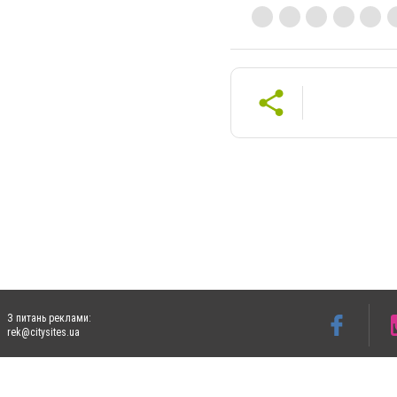
З питань реклами:
rek@citysites.ua
Допускається цитування матеріалів без отримання попередньої згоди 5632.com.ua за
пошукових систем гіперпосилання на цитовані статті не нижче другого абзацу в тек