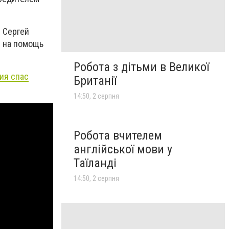
 Сергей
и на помощь
Робота з дітьми в Великої
ия спас
Британії
14:50, 2 серпня
Робота вчителем
англійської мови у
Таїланді
14:50, 2 серпня