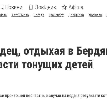
Новини
Довідник
Афіша
мість
Авто / Мото
Погода
Транспорт
Довідкова
Дозвілля
дец, отдыхая в Бердя
асти тонущих детей
се произошёл несчастный случай на воде, в результате кот