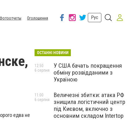
Рус
Фотоотчеты
Оголошення
ОСТАННІ НОВИНИ
нске,
У США бачать покращення
12:50
6 серпня
обміну розвідданими з
Україною
Величезні збитки: атака РФ
11:00
6 серпня
знищила логістичний центр
під Києвом, включно з
орого едва не
основним складом Intertop