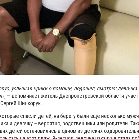
рпус, услышал крики о помощи, подошел, смотрю: девочка 
л»,
— вспоминает житель Днепропетровской области участ
 Сергей Шинкорук.
которые спасли детей, на берегу были еще несколько мужч
ка и девочку – вероятно, родственники или родители. Так
ших детей остановились в одном из детских оздоровитель
тдыхать на этот пляж. 9-летняя девочка накануне стала п