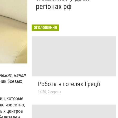
регіонах рф
ОГОЛОШЕННЯ
лежит, начал
ник боевых
Робота в готелях Греції
14:50, 2 серпня
ин, которые
же известно,
ных центров
обедителем