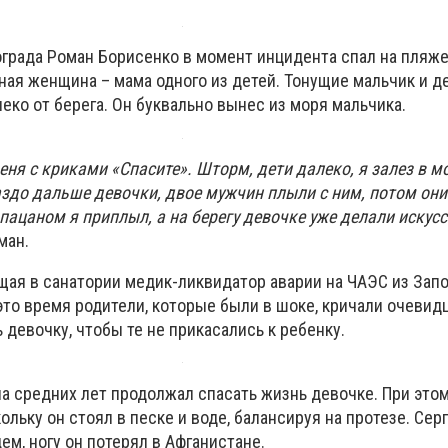
града Роман Борисенко в момент инцидента спал на пляже,
ная женщина – мама одного из детей. Тонущие мальчик и де
еко от берега. Он буквально вынес из моря мальчика.
я с криками «Спасите». Шторм, дети далеко, я залез в м
здо дальше девочки, двое мужчин плыли с ним, потом они
 пацаном я приплыл, а на берегу девочке уже делали искус
ман.
щая в санатории медик-ликвидатор аварии на ЧАЭС из Зап
это время родители, которые были в шоке, кричали очевид
девочку, чтобы те не прикасались к ребенку.
на средних лет продолжал спасать жизнь девочке. При это
ольку он стоял в песке и воде, балансируя на протезе. Се
м, ногу он потерял в Афганистане.