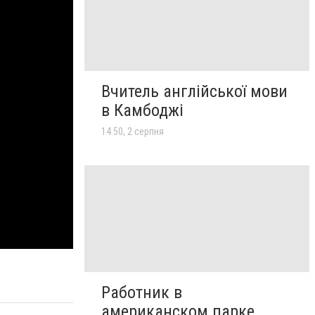
Вчитель англійської мови
в Камбоджі
14:50, 2 серпня
Работник в
американском парке