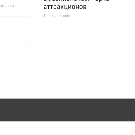
аттракционов
 оцінити
14:50, 2 серпня
лограда. Для інтернет-видань обов'язкове розміщення прямого, відкритого для