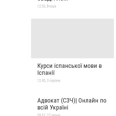
12:55, Вчора
Курси іспанської мови в
Іспанії
12:42, 3 серпня
Адвокат (СЗЧ)| Онлайн по
всій Україні
09:52, 27 липня