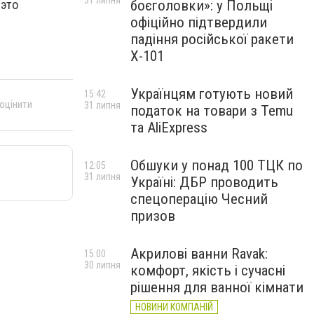
31 липня
 это
боєголовки»: у Польщі
офіційно підтвердили
падіння російської ракети
Х-101
Українцям готують новий
15:42
 оцінити
31 липня
податок на товари з Temu
та AliExpress
Обшуки у понад 100 ТЦК по
12:05
31 липня
Україні: ДБР проводить
спецоперацію Чесний
призов
Акрилові ванни Ravak:
15:00
30 липня
комфорт, якість і сучасні
рішення для ванної кімнати
НОВИНИ КОМПАНІЙ