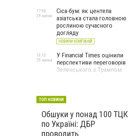
Cica-бум: як центела
17:00
29 липня
азіатська стала головною
рослиною сучасного
догляду
НОВИНИ КОМПАНІЙ
У Financial Times оцінили
16:10
29 липня
перспективи переговорів
Зеленського з Трампом
ТОП НОВИНИ
Обшуки у понад 100 ТЦК
по Україні: ДБР
проводить