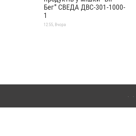
Бег" СВЕДА ДВС-301-1000-
1
12:55, Вчора
лограда. Для інтернет-видань обов'язкове розміщення прямого, відкритого для
лама" публікуються на правах реклами.