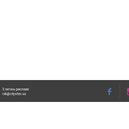
З питань реклами:
rek@citysites.ua
Допускається цитування матеріалів без отримання попередньої згоди 5632.com.ua за
пошукових систем гіперпосилання на цитовані статті не нижче другого абзацу в тек
Матеріали з плашками "Новини компаній", "Промо", "Партнерський матеріал", "Партнер