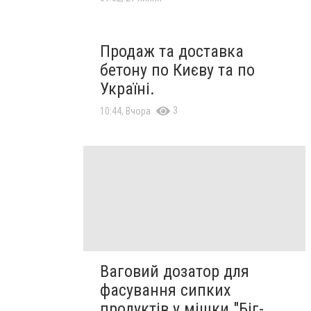
Продаж та доставка
бетону по Києву та по
Україні.
3
10:44, Вчора
Ваговий дозатор для
фасування сипких
продуктів у мішки "Біг-