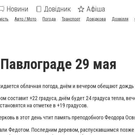
Новини
Довідник
Афіша
мість
Авто / Мото
Погода
Транспорт
Довідкова
Дозвілля
 Павлограде 29 мая
жидается облачная погода, днём и вечером обещают дождь 
ом составит +22 градуса, днём будет 24 градуса тепла, ве
тановятся на отметке в +19 градусов.
ерковь в этот день чтит память преподобного Феодора Осв
али Федотом. Последним деревом, распускавшимся позже 