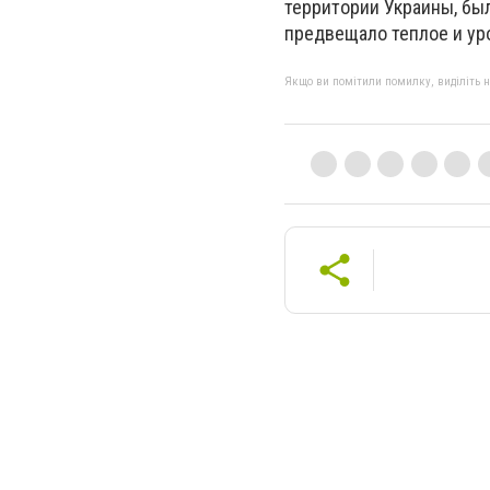
территории Украины, был
предвещало теплое и ур
Якщо ви помітили помилку, виділіть нео