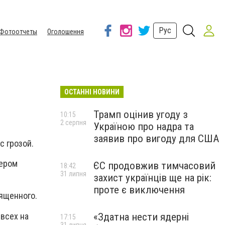
Рус
Фотоотчеты
Оголошення
ОСТАННІ НОВИНИ
Трамп оцінив угоду з
10:15
2 серпня
Україною про надра та
заявив про вигоду для США
с грозой.
чером
ЄС продовжив тимчасовий
18:42
31 липня
захист українців ще на рік:
проте є виключення
ященного.
всех на
«Здатна нести ядерні
17:15