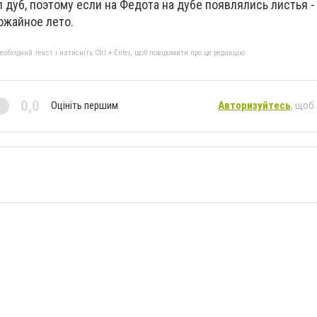
 дуб, поэтому если на Федота на дубе появлялись листья -
ожайное лето.
бхідний текст і натисніть Ctrl + Enter, щоб повідомити про це редакцію
0,0
Оцініть першим
Авторизуйтесь
, щоб