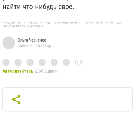
найти что-нибудь свое.
Якщо ви помітили помилку, виділіть необхідний текст і натисніть Ctrl + Enter, щоб
повідомити про це редакцію
Ольга Черненко
Главный редактор
0,0
Авторизуйтесь
, щоб оцінити