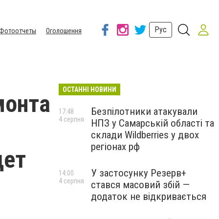
Рус
Фотоотчеты
Оголошення
ОСТАННІ НОВИНИ
монта
Безпілотники атакували
17:48
4 серпня
НПЗ у Самарській області та
склади Wildberries у двох
регіонах рф
дет
У застосунку Резерв+
14:00
4 серпня
стався масовий збій —
додаток не відкривається