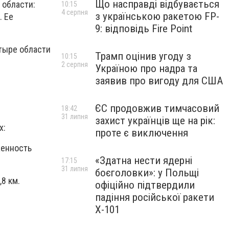
Що насправді відбувається
 области:
10:15
4 серпня
з українською ракетою FP-
. Ее
9: відповідь Fire Point
етыре области
Трамп оцінив угоду з
10:15
2 серпня
Україною про надра та
заявив про вигоду для США
ЄС продовжив тимчасовий
18:42
31 липня
захист українців ще на рік:
х:
проте є виключення
женность
«Здатна нести ядерні
17:15
31 липня
боєголовки»: у Польщі
8 км.
офіційно підтвердили
падіння російської ракети
Х-101