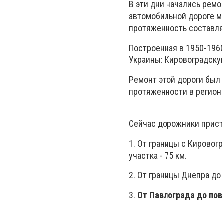
В эти дни начались рем
автомобильной дороге м
протяженность составляе
Построенная в 1950-1960
Украины: Кировоградску
Ремонт этой дороги был 
протяженности в регион
Сейчас дорожники прист
1. От границы с Кирово
участка - 75 км.
2. От границы Днепра до
3.
От Павлограда до по