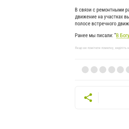
В связи с ремонтными ра
движение на участках в
полосе встречного движ
Ранее мы писали: "
В Бог
Якщо ви помітили помилку, виділіть нео