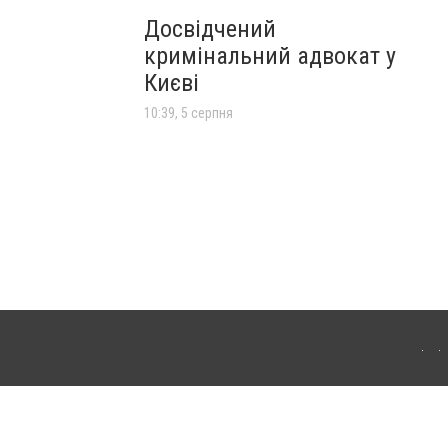
Досвідчений
кримінальний адвокат у
Києві
10:39, 5 серпня
лограда. Для інтернет-видань обов'язкове розміщення прямого, відкритого для
лама" публікуються на правах реклами.