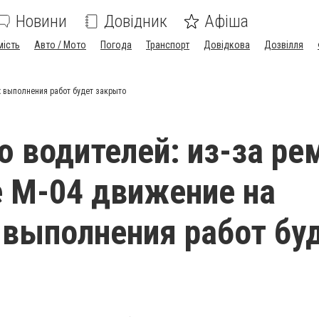
Новини
Довідник
Афіша
мість
Авто / Мото
Погода
Транспорт
Довідкова
Дозвілля
х выполнения работ будет закрыто
 водителей: из-за ре
е М-04 движение на
 выполнения работ бу