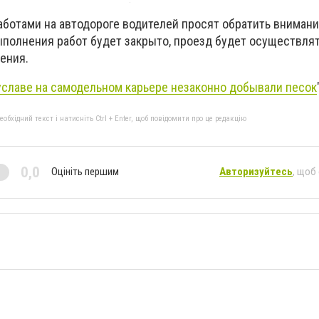
ботами на автодороге водителей просят обратить внимание
ыполнения работ будет закрыто, проезд будет осуществля
ения.
уславе на самодельном карьере незаконно добывали песок
бхідний текст і натисніть Ctrl + Enter, щоб повідомити про це редакцію
0,0
Оцініть першим
Авторизуйтесь
, щоб