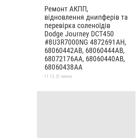
Ремонт АКПП,
відновлення днипферів та
перевірка соленоїдів
Dodge Journey DCT450
#8U3R7000NG 4872691AH,
68060442AB, 68060444AB,
68072176AA, 68060440AB,
68060438AA
11:13, 31 липня