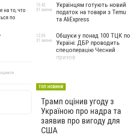
Українцям готують новий
15:42
 на то, что
31 липня
податок на товари з Temu
ться по
та AliExpress
Обшуки у понад 100 ТЦК по
12:05
"
31 липня
Україні: ДБР проводить
спецоперацію Чесний
призов
 оцінити
ТОП НОВИНИ
Трамп оцінив угоду з
Україною про надра та
заявив про вигоду для
США