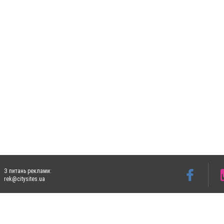
З питань реклами:
rek@citysites.ua
Допускається цитування матеріалів без отримання попередньої згоди 5632.com.ua за
пошукових систем гіперпосилання на цитовані статті не нижче другого абзацу в тек
Матеріали з плашками "Новини компаній", "Промо", "Партнерський матеріал", "Партнер