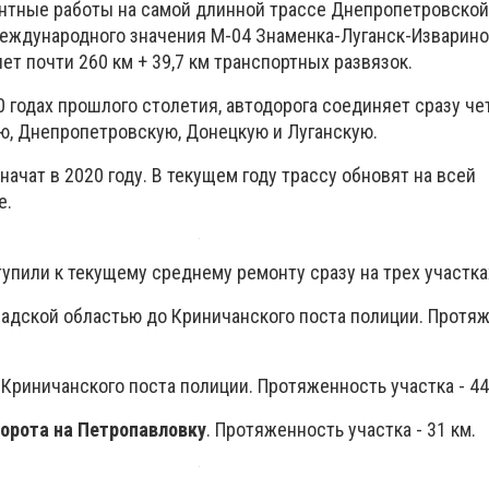
онтные работы на самой длинной трассе Днепропетровской
еждународного значения М-04 Знаменка-Луганск-Изварино
т почти 260 км + 39,7 км транспортных развязок.
 годах прошлого столетия, автодорога соединяет сразу ч
ю, Днепропетровскую, Донецкую и Луганскую.
начат в 2020 году. В текущем году трассу обновят на всей
е.
упили к текущему среднему ремонту сразу на трех участка
градской областью до Криничанского поста полиции. Протя
 Криничанского поста полиции. Протяженность участка - 44,
ворота на Петропавловку
. Протяженность участка - 31 км.