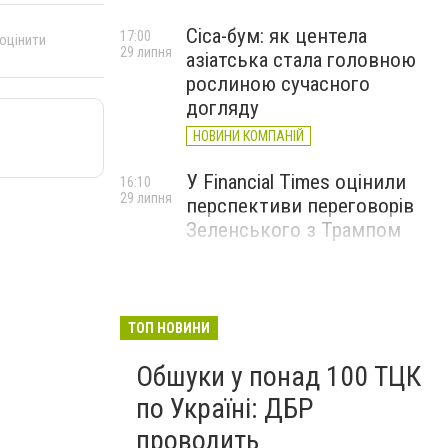
Cica-бум: як центела
17:00
 оцінити
29 липня
азіатська стала головною
рослиною сучасного
догляду
НОВИНИ КОМПАНІЙ
У Financial Times оцінили
16:10
29 липня
перспективи переговорів
Зеленського з Трампом
ТОП НОВИНИ
Обшуки у понад 100 ТЦК
по Україні: ДБР
проводить