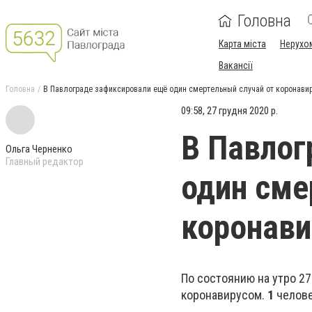
Головна
Карта міста
Нерухо
Вакансії
Головна
В Павлограде зафиксировали ещё один смертельный случай от коронави
09:58, 27 грудня 2020 р.
В Павлог
Ольга Черненко
Главный редактор
один сме
коронави
По состоянию на утро 2
коронавирусом.
1
челове