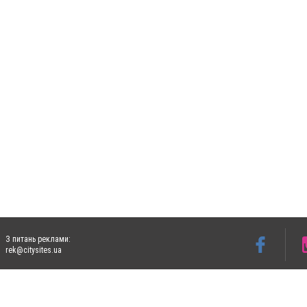
З питань реклами:
rek@citysites.ua
Допускається цитування матеріалів без отримання попередньої згоди 5632.com.ua за
пошукових систем гіперпосилання на цитовані статті не нижче другого абзацу в тек