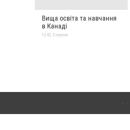
Вища освіта та навчання
в Канаді
12:42, 3 серпня
лограда. Для інтернет-видань обов'язкове розміщення прямого, відкритого для