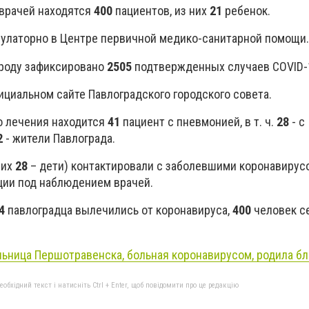
врачей находятся
400
пациентов, из них
21
ребенок.
булаторно в Центре первичной медико-санитарной помощи.
ороду зафиксировано
2505
подтвержденных случаев COVID-
ициальном сайте Павлоградского городского совета.
о лечения находится
41
пациент с пневмонией, в т. ч.
28
- с
2
- жители Павлограда.
них
28
– дети) контактировали с заболевшими коронавирус
ции под наблюдением врачей.
4
павлоградца вылечились от коронавируса,
400
человек с
ьница Першотравенска, больная коронавирусом, родила б
бхідний текст і натисніть Ctrl + Enter, щоб повідомити про це редакцію