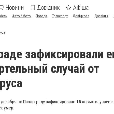
Новини
Довідник
Афіша
мість
Авто / Мото
Погода
Транспорт
Довідкова
Дозвілля
руса
раде зафиксировали 
ртельный случай от
руса
7 декабря по Павлограду зафиксировано
15
новых случаев з
к умер.