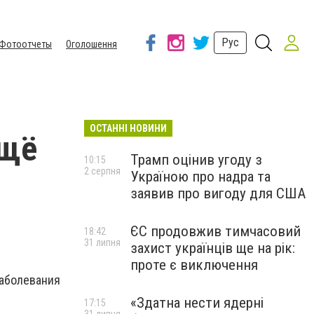
Рус
Фотоотчеты
Оголошення
ОСТАННІ НОВИНИ
ещё
Трамп оцінив угоду з
10:15
2 серпня
Україною про надра та
заявив про вигоду для США
ЄС продовжив тимчасовий
18:42
31 липня
захист українців ще на рік:
проте є виключення
аболевания
«Здатна нести ядерні
17:15