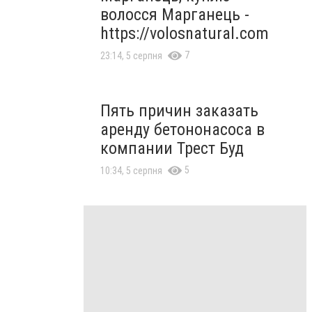
волосся Марганець -
https://volosnatural.com
7
23:14, 5 серпня
Пять причин заказать
аренду бетононасоса в
компании Трест Буд
5
10:34, 5 серпня