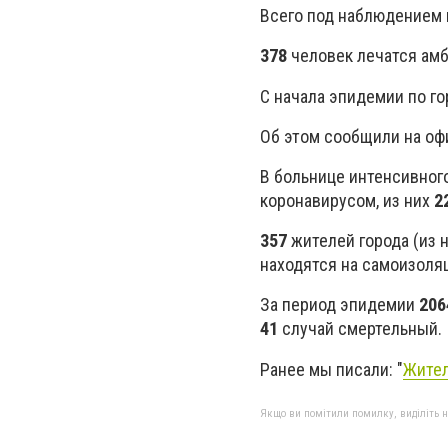
Всего под наблюдением 
378
человек лечатся ам
С начала эпидемии по г
Об этом сообщили на оф
В больнице интенсивног
коронавирусом, из них
2
357
жителей города (из 
находятся на самоизоля
За период эпидемии
206
41
случай смертельный.
Ранее мы писали: "
Жител
Якщо ви помітили помилку, виділіть нео