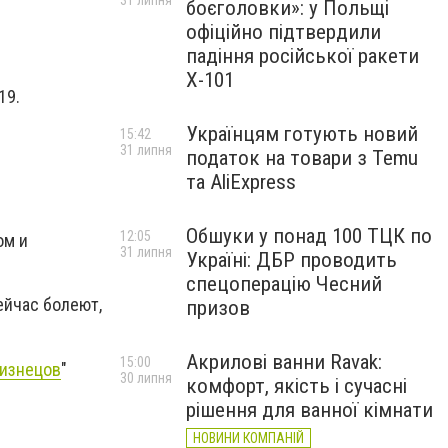
31 липня
боєголовки»: у Польщі
офіційно підтвердили
падіння російської ракети
Х-101
19.
Українцям готують новий
15:42
31 липня
податок на товари з Temu
та AliExpress
Обшуки у понад 100 ТЦК по
12:05
ом и
31 липня
Україні: ДБР проводить
спецоперацію Чесний
ейчас болеют,
призов
Акрилові ванни Ravak:
15:00
лизнецов
"
30 липня
комфорт, якість і сучасні
рішення для ванної кімнати
НОВИНИ КОМПАНІЙ