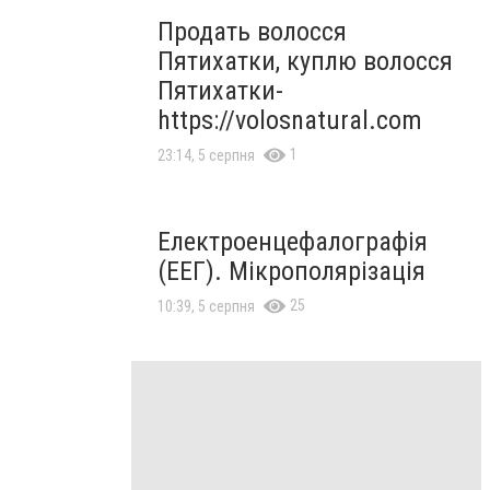
Продать волосся
Пятихатки, куплю волосся
Пятихатки-
https://volosnatural.com
1
23:14, 5 серпня
Електроенцефалографія
(ЕЕГ). Мікрополярізація
25
10:39, 5 серпня