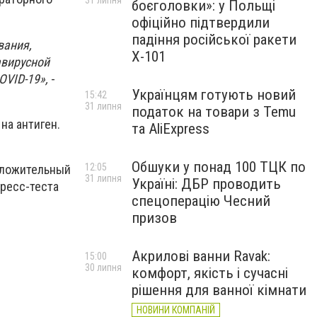
31 липня
боєголовки»: у Польщі
офіційно підтвердили
падіння російської ракети
вания,
Х-101
авирусной
OVID-19»,
-
Українцям готують новий
15:42
31 липня
податок на товари з Temu
на антиген.
та AliExpress
Обшуки у понад 100 ТЦК по
12:05
положительный
31 липня
Україні: ДБР проводить
пресс-теста
спецоперацію Чесний
призов
Акрилові ванни Ravak:
15:00
30 липня
комфорт, якість і сучасні
рішення для ванної кімнати
НОВИНИ КОМПАНІЙ