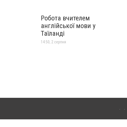
Робота вчителем
англійської мови у
Таїланді
14:50, 2 серпня
лограда. Для інтернет-видань обов'язкове розміщення прямого, відкритого для