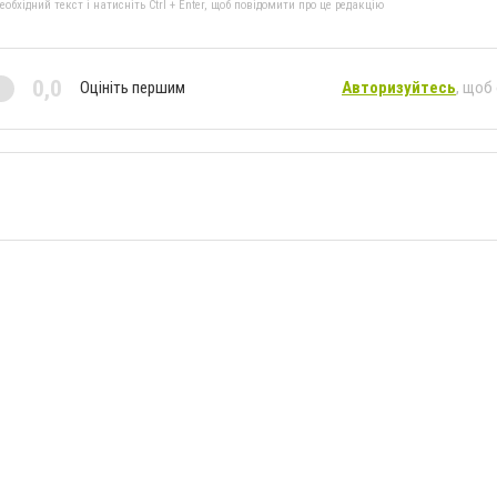
бхідний текст і натисніть Ctrl + Enter, щоб повідомити про це редакцію
0,0
Оцініть першим
Авторизуйтесь
, щоб