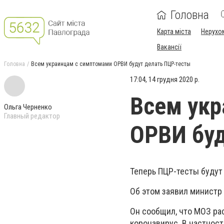
Головна
Карта міста
Нерухо
Вакансії
Головна
Всем украинцам с симптомами ОРВИ будут делать ПЦР-тесты
17:04, 14 грудня 2020 р.
Всем укр
Ольга Черненко
Главный редактор
ОРВИ буд
Теперь ПЦР-тесты будут
Об этом заявил министр
Он сообщил, что МОЗ ра
коронавирус. В частност