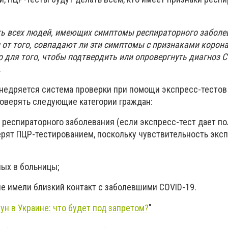
ь всех людей, имеющих симптомы респираторного заболе
 от того, совпадают ли эти симптомы с признаками корон
 для того, чтобы подтвердить или опровергнуть диагноз C
.
внедряется система проверки при помощи экспресс-тестов 
роверять следующие категории граждан:
и респираторного заболевания (если экспресс-тест дает 
ерят ПЦР-тестированием, поскольку чувствительность экс
ных в больницы;
ые имели близкий контакт с заболевшими COVID-19.
ун в Украине: что будет под запретом?
"