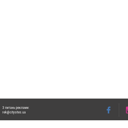
З питань реклами:
rek@citysites.ua
Допускається цитування матеріалів без отримання попередньої згоди 5632.com.ua за