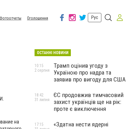
Рус
Фотоотчеты
Оголошення
ОСТАННІ НОВИНИ
Трамп оцінив угоду з
10:15
2 серпня
Україною про надра та
заявив про вигоду для США
ЄС продовжив тимчасовий
18:42
И.
31 липня
захист українців ще на рік:
проте є виключення
вание на
«Здатна нести ядерні
17:15
ираторного