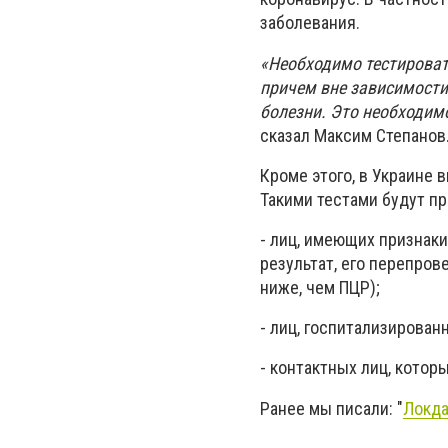
заболевания.
«Необходимо тестироват
причем вне зависимости
болезни. Это необходимо
сказал Максим Степанов
Кроме этого, в Украине 
Такими тестами будут п
- лиц, имеющих признак
результат, его перепров
ниже, чем ПЦР);
- лиц, госпитализирован
- контактных лиц, котор
Ранее мы писали: "
Локда