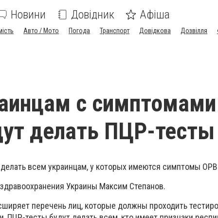
Новини
Довідник
Афіша
мість
Авто / Мото
Погода
Транспорт
Довідкова
Дозвілля
аинцам с симптомами
ут делать ПЦР-тесты
 делать всем украинцам, у которых имеются симптомы ОРВ
 здравоохранения Украины Максим Степанов.
сширяет перечень лиц, которые должны проходить тестиро
и, ПЦР-тесты будут делать всем, кто имеет признаки респ