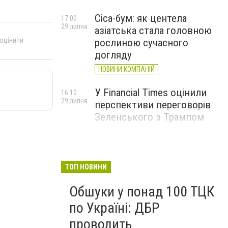
Cica-бум: як центела
17:00
29 липня
азіатська стала головною
 оцінити
рослиною сучасного
догляду
НОВИНИ КОМПАНІЙ
У Financial Times оцінили
16:10
29 липня
перспективи переговорів
Зеленського з Трампом
ТОП НОВИНИ
Обшуки у понад 100 ТЦК
по Україні: ДБР
проводить