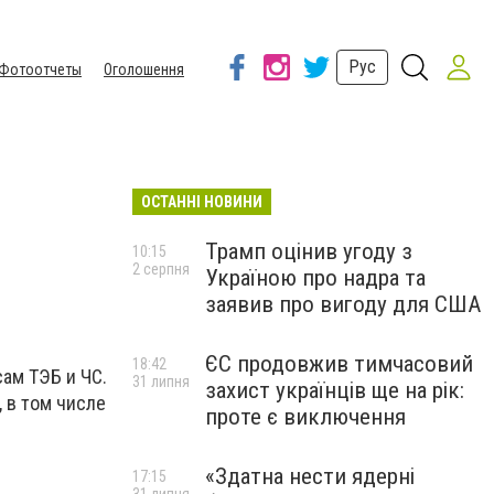
Рус
Фотоотчеты
Оголошення
ОСТАННІ НОВИНИ
Трамп оцінив угоду з
10:15
2 серпня
Україною про надра та
заявив про вигоду для США
ЄС продовжив тимчасовий
18:42
ам ТЭБ и ЧС.
31 липня
захист українців ще на рік:
 в том числе
проте є виключення
«Здатна нести ядерні
17:15