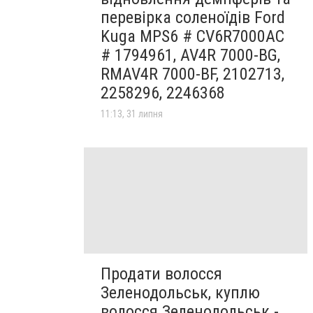
перевірка соленоїдів Ford
Kuga MPS6 # CV6R7000AC
# 1794961, AV4R 7000-BG,
RMAV4R 7000-BF, 2102713,
2258296, 2246368
11:13, 31 липня
Продати волосся
Зеленодольськ, куплю
волосся Зеленодольськ -