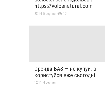
https://Volosnatural.com
13
23:14, 5 серпня
Оренда BAS — не купуй, а
користуйся вже сьогодні!
12:11, 4 серпня