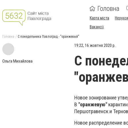
Головна
Карта міста
Нерухо
Вакансії
Головна
С понедельника Павлоград - "оранжевый"
19:22, 16 жовтня 2020 р.
С понеде
Ольга Михайлова
"оранже
Новое зонирование утве
В
"оранжевую"
карантин
Першотравенск и Тернов
Новое распределение вс