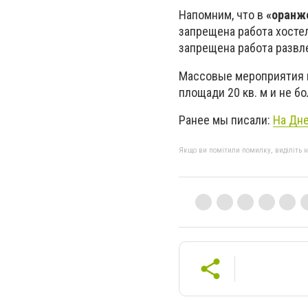
Напомним, что в
«оранж
запрещена работа хостел
запрещена работа развл
Массовые мероприятия м
площади 20 кв. м и не б
Ранее мы писали:
На Дн
Якщо ви помітили помилку, виділіть нео