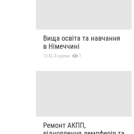
Вища освіта та навчання
в Німеччині
1
12:42, 3 серпня
Ремонт АКПП,
відновлення демпферів та