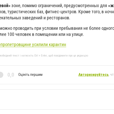
евой»
зоне, помимо ограничений, предусмотренных для
«ж
ов, туристических баз, фитнес-центров. Кроме того, в ноч
екательных заведений и ресторанов.
ожно проводить при условии пребывания не более одного
олее 100 человек в помещении или на улице.
епропетровщине усилили карантин
бхідний текст і натисніть Ctrl + Enter, щоб повідомити про це редакцію
0,0
Оцініть першим
Авторизируйтесь
, ч