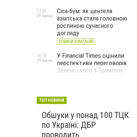
Cica-бум: як центела
17:00
29 липня
азіатська стала головною
рослиною сучасного
догляду
НОВИНИ КОМПАНІЙ
У Financial Times оцінили
16:10
29 липня
перспективи переговорів
Зеленського з Трампом
ТОП НОВИНИ
Обшуки у понад 100 ТЦК
по Україні: ДБР
проводить