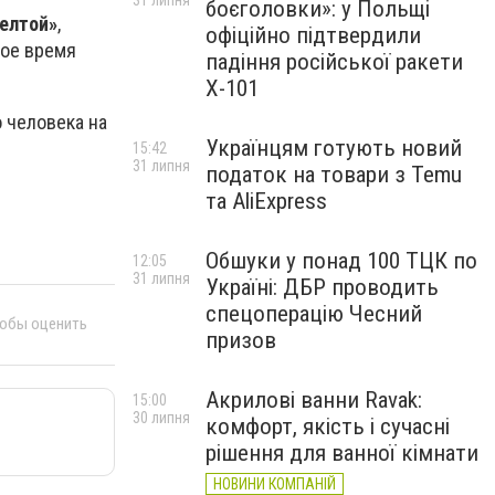
31 липня
боєголовки»: у Польщі
елтой»
,
офіційно підтвердили
ное время
падіння російської ракети
Х-101
 человека на
Українцям готують новий
15:42
31 липня
податок на товари з Temu
та AliExpress
Обшуки у понад 100 ТЦК по
12:05
31 липня
Україні: ДБР проводить
спецоперацію Чесний
тобы оценить
призов
Акрилові ванни Ravak:
15:00
30 липня
комфорт, якість і сучасні
рішення для ванної кімнати
НОВИНИ КОМПАНІЙ