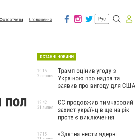
Рус
Фотоотчеты
Оголошення
ОСТАННІ НОВИНИ
Трамп оцінив угоду з
10:15
2 серпня
Україною про надра та
заявив про вигоду для США
и пол
ЄС продовжив тимчасовий
18:42
31 липня
захист українців ще на рік:
проте є виключення
«Здатна нести ядерні
17:15