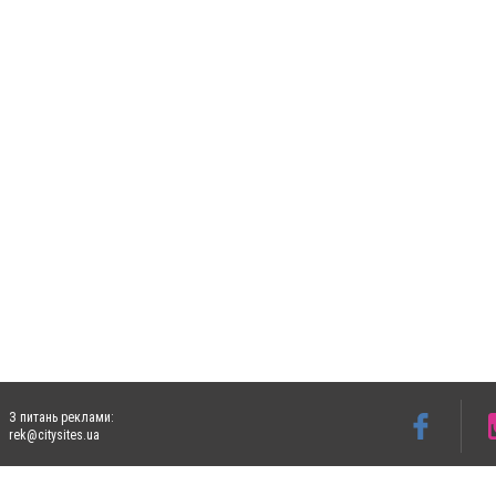
З питань реклами:
rek@citysites.ua
Допускається цитування матеріалів без отримання попередньої згоди 5632.com.ua за