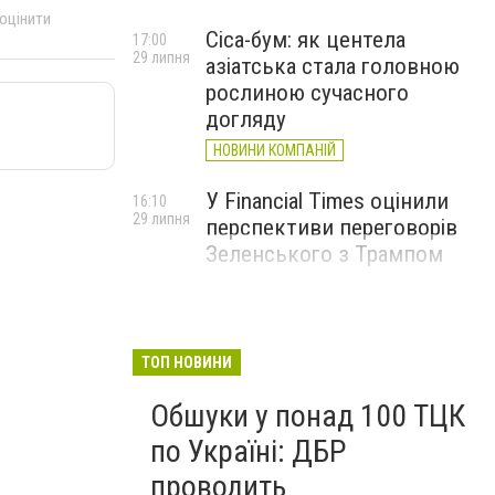
 оцінити
Cica-бум: як центела
17:00
29 липня
азіатська стала головною
рослиною сучасного
догляду
НОВИНИ КОМПАНІЙ
У Financial Times оцінили
16:10
29 липня
перспективи переговорів
Зеленського з Трампом
ТОП НОВИНИ
Обшуки у понад 100 ТЦК
по Україні: ДБР
проводить