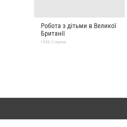
Робота з дітьми в Великої
Британії
14:50, 2 серпня
лограда. Для інтернет-видань обов'язкове розміщення прямого, відкритого для