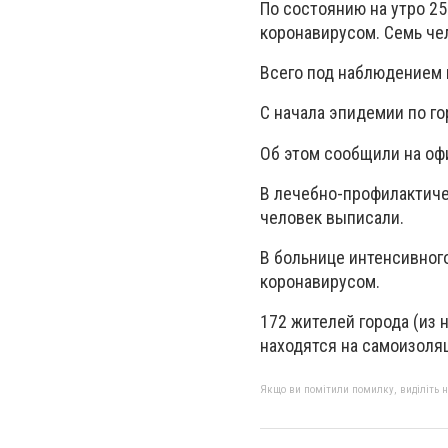
По состоянию на утро 2
коронавирусом. Семь че
Всего под наблюдением в
С начала эпидемии по г
Об этом сообщили на оф
В лечебно-профилактиче
человек выписали.
В больнице интенсивного 
коронавирусом.
172 жителей города (из 
находятся на самоизоля
Якщо ви помітили помилку, виділіть нео