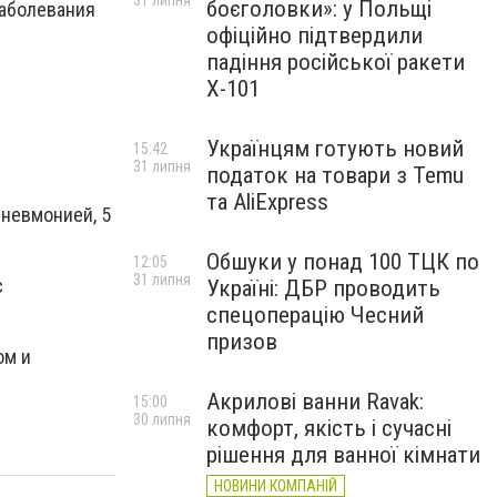
31 липня
боєголовки»: у Польщі
заболевания
офіційно підтвердили
падіння російської ракети
Х-101
Українцям готують новий
15:42
31 липня
податок на товари з Temu
та AliExpress
пневмонией, 5
Обшуки у понад 100 ТЦК по
12:05
31 липня
с
Україні: ДБР проводить
спецоперацію Чесний
призов
ом и
Акрилові ванни Ravak:
15:00
30 липня
комфорт, якість і сучасні
рішення для ванної кімнати
НОВИНИ КОМПАНІЙ