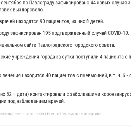
5 сентября по Павлограду зафиксировано 44 новых случая 
ловек выздоровело.
рачей находятся 90 пациентов, из них 8 детей.
ороду зафиксирован 195 подтвержденный случай COVID-19.
ициальном сайте Павлоградского городского совета.
ские учреждения города за сутки поступили 4 пациента с 
лечения находится 40 пациентов с пневмонией, в т. ч. 6 - 
них 82 – дети) контактировали с заболевшими коронавирус
ции под наблюдением врачей.
бхідний текст і натисніть Ctrl + Enter, щоб повідомити про це редакцію