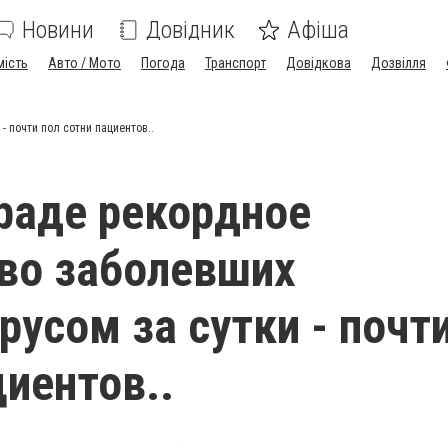
Новини
Довідник
Афіша
мість
Авто / Мото
Погода
Транспорт
Довідкова
Дозвілля
 почти пол сотни пациентов..
раде рекордное
во заболевших
русом за сутки - почт
циентов..