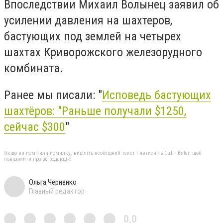
Впоследствии Михаил Волынец заявил об
усилении давления на шахтеров,
бастующих под землей на четырех
шахтах Криворожского железорудного
комбината.
Ранее мы писали: "
Исповедь бастующих
шахтёров: "Раньше получали $1250,
сейчас $300
"
Якщо ви помітили помилку, виділіть необхідний текст і натисніть Ctrl + Enter, щоб
повідомити про це редакцію
Ольга Черненко
Главный редактор
0,0