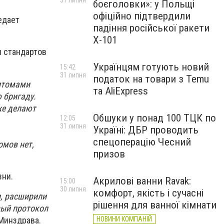
31 липня
боєголовки»: у Польщі
офіційно підтвердили
едает
падіння російської ракети
Х-101
и стандартов
Українцям готують новий
15:42
31 липня
податок на товари з Temu
мптомами
та AliExpress
 бригаду.
же делают
Обшуки у понад 100 ТЦК по
12:05
31 липня
Україні: ДБР проводить
спецоперацію Чесний
омов нет,
призов
зни.
Акрилові ванни Ravak:
15:00
30 липня
комфорт, якість і сучасні
, расширили
рішення для ванної кімнати
вый протокол
 Минздрава.
НОВИНИ КОМПАНІЙ