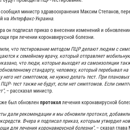
а сообщил министр здравоохранения Максим Степанов, пер
й на
Интерфакс-Украина
.
ера он подписал приказ о внесении изменений и обновлени
ощи при лечении коронавирусной болезни.
лили, что тестирование методом ПЦР делают людям с си
щаются к семейному врачу, который отправляет мобильную
 указано, что люди, которые выходят из самоизоляции так
 обновленному стандарту, человеку, который перебывал на
у него нет симптомов, не нужно делать тест. При плановых
ПЦР- тест также не будут, если нет симптомов. Если симпт
т"
, – рассказал министр.
акже был обновлен
протокол
лечения коронавирусной боле
ты дали рекомендации и мы обновили протокол, добавили
ксредств. Вчера я подписал приказ, которым утвердил но
ощи для лечения коронавирусной болезни"
, – сказал глава