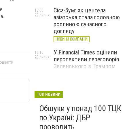
е
Cica-бум: як центела
17:00
29 липня
а.
азіатська стала головною
рослиною сучасного
догляду
НОВИНИ КОМПАНІЙ
У Financial Times оцінили
16:10
29 липня
перспективи переговорів
 оцінити
Зеленського з Трампом
ТОП НОВИНИ
Обшуки у понад 100 ТЦК
по Україні: ДБР
проводить