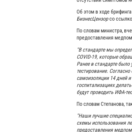
Об этом в ходе брифинг
БизнесЦензор
со ссылко
По словам министра, вч
предоставления медпом
"В стандарте мы опреде
COVID-19, которые обра
Ранее в стандарте было
тестирование. Согласно
самоизоляции 14 дней и 
госпитализациях делать 
будут проводить ИФА-тес
По словам Степанова, т
"Наши лучшие специалис
схемы использования ле
предоставления медпом