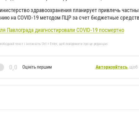
Министерство здравоохранения планирует привлечь частны
анию на COVID-19 методом ПЦР за счет бюджетные средств
ля Павлограда диагностировали COVID-19 посмертно
бхідний текст і натисніть Ctrl + Enter, щоб повідомити про це редакцію
0,0
Оцініть першим
Авторизуйтесь
, щоб