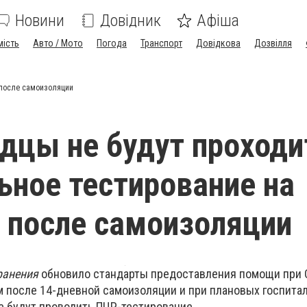
Новини
Довідник
Афіша
мість
Авто / Мото
Погода
Транспорт
Довідкова
Дозвілля
 после самоизоляции
дцы не будут проходи
ьное тестирование на
 после самоизоляции
ранения
обновило стандарты предоставления помощи при 
 после 14-дневной самоизоляции и при плановых госпита
е будут проводить ПЦР-тестирование.