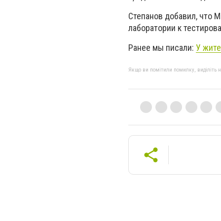
Степанов добавил, что 
лаборатории к тестиров
Ранее мы писали:
У жите
Якщо ви помітили помилку, виділіть нео