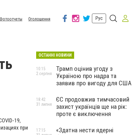
Рус
Фотоотчеты
Оголошення
ОСТАННІ НОВИНИ
ть
Трамп оцінив угоду з
10:15
2 серпня
Україною про надра та
заявив про вигоду для США
ЄС продовжив тимчасовий
18:42
31 липня
захист українців ще на рік:
проте є виключення
COVID-19,
лизациях при
«Здатна нести ядерні
17:15