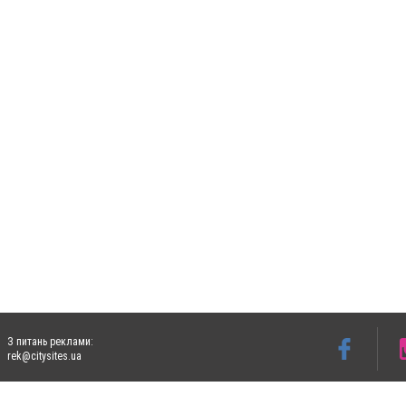
З питань реклами:
rek@citysites.ua
Допускається цитування матеріалів без отримання попередньої згоди 5632.com.ua за