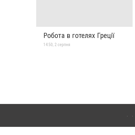
Робота в готелях Греції
14:50, 2 серпня
лограда. Для інтернет-видань обов'язкове розміщення прямого, відкритого для