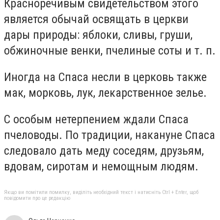
Красноречивым свидетельством этого
является обычай освящать в церкви
дары природы: яблоки, сливы, груши,
обжиночные венки, пчелиные соты и т. п.
Иногда на Спаса несли в церковь также
мак, морковь, лук, лекарственное зелье.
С особым нетерпением ждали Спаса
пчеловоды. По традиции, накануне Спаса
следовало дать меду соседям, друзьям,
вдовам, сиротам и немощным людям.
Якщо ви помітили помилку, виділіть необхідний текст і натисніть Ctrl + Enter, щоб
повідомити про це редакцію