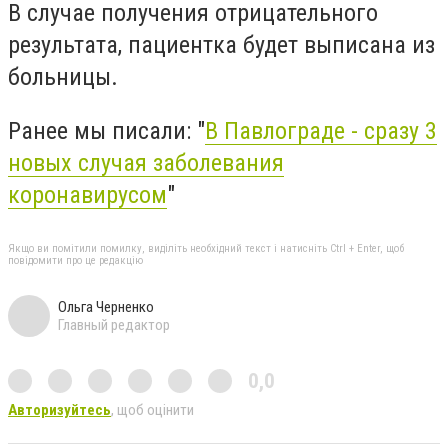
В случае получения отрицательного
результата, пациентка будет выписана из
больницы.
Ранее мы писали: "
В Павлограде - сразу 3
новых случая заболевания
коронавирусом
"
Якщо ви помітили помилку, виділіть необхідний текст і натисніть Ctrl + Enter, щоб
повідомити про це редакцію
Ольга Черненко
Главный редактор
0,0
Авторизуйтесь
, щоб оцінити