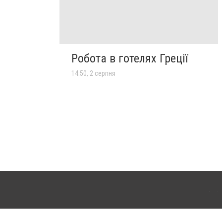
Робота в готелях Греції
14:50, 2 серпня
лограда. Для інтернет-видань обов'язкове розміщення прямого, відкритого для