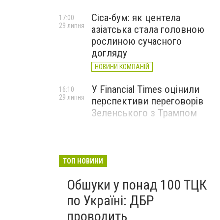
Cica-бум: як центела
17:00
29 липня
азіатська стала головною
рослиною сучасного
догляду
НОВИНИ КОМПАНІЙ
У Financial Times оцінили
16:10
29 липня
перспективи переговорів
Зеленського з Трампом
ТОП НОВИНИ
Обшуки у понад 100 ТЦК
по Україні: ДБР
проводить