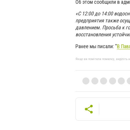
Об этом сообщили в ад
«С 12:00 до 14:00 водо
предприятия также осущ
давлением. Просьба к г
восстановления устойчи
Ранее мы писали: "
В Пав
Якщо ви помітили помилку, виділіть нео