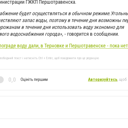
министрации ГЖКП Першотравенска.
снабжение будет осуществляться в обычном режиме.
Угольн
ествляют запас воды, поэтому в течение дня возможны пе
орожанам в течение дня использовать воду экономно для
вого водоснабжения города»,
- говорится в сообщении.
лограде воду дали, в Терновке и Першотравенске - пока нет
бхідний текст і натисніть Ctrl + Enter, щоб повідомити про це редакцію
0,0
Оцініть першим
Авторизуйтесь
, щоб