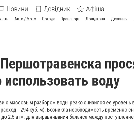
Новини
Довідник
Афіша
мість
Авто / Мото
Погода
Транспорт
Довідкова
Дозвілля
Першотравенска прос
 использовать воду
зи с массовым разбором воды резко снизился ее уровень 
, расход - 294 куб. м). Возникла необходимость временно с
 до 2,5 атм. для выравнивания баланса между поступлени