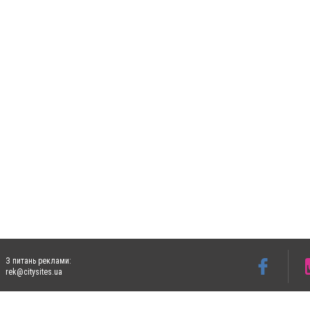
З питань реклами:
rek@citysites.ua
Допускається цитування матеріалів без отримання попередньої згоди 5632.com.ua за