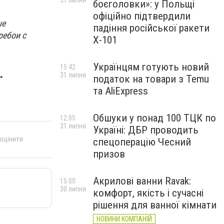
31 липня
боєголовки»: у Польщі
офіційно підтвердили
ые
падіння російської ракети
ребои с
Х-101
Українцям готують новий
15:42
31 липня
податок на товари з Temu
"
та AliExpress
Обшуки у понад 100 ТЦК по
12:05
31 липня
Україні: ДБР проводить
 оцінити
спецоперацію Чесний
призов
Акрилові ванни Ravak:
15:00
30 липня
комфорт, якість і сучасні
рішення для ванної кімнати
НОВИНИ КОМПАНІЙ