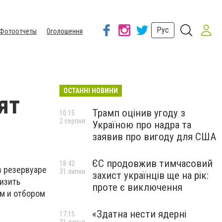
Рус
Фотоотчеты
Оголошення
ОСТАННІ НОВИНИ
ят
Трамп оцінив угоду з
10:15
2 серпня
Україною про надра та
заявив про вигоду для США
ЄС продовжив тимчасовий
18:42
в резервуаре
31 липня
захист українців ще на рік:
низить
проте є виключення
ем и отбором
«Здатна нести ядерні
17:15