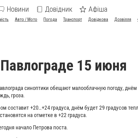
Новини
Довідник
Афіша
мість
Авто / Мото
Погода
Транспорт
Довідкова
Дозвілля
 Павлограде 15 июня
Павлограда синоптики обещают малооблачную погоду, днём
дь, гроза.
ом составит +20…+24 градуса, днём будет 29 градусов теп
тановятся на отметке в +22 градуса.
егодня начало Петрова поста.