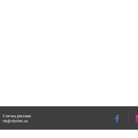
З питань реклами:
rek@citysites.ua
Допускається цитування матеріалів без отримання попередньої згоди 5632.com.ua за