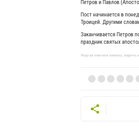
Петров и Павлов (Апост
Пост начинается в понед
Троицей. Другими словам
Заканчивается Петров по
праздник святых апостол
Якщо ви помітили помилку, виділіть нео