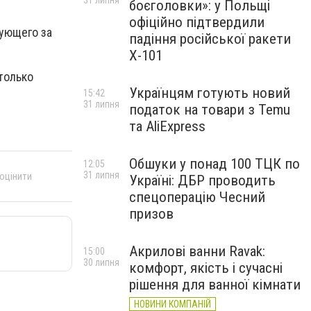
31 липня
боєголовки»: у Польщі
офіційно підтвердили
дующего за
падіння російської ракети
Х-101
 только
Українцям готують новий
15:42
31 липня
податок на товари з Temu
та AliExpress
Обшуки у понад 100 ТЦК по
12:05
31 липня
 оцінити
Україні: ДБР проводить
спецоперацію Чесний
призов
Акрилові ванни Ravak:
15:00
30 липня
комфорт, якість і сучасні
рішення для ванної кімнати
НОВИНИ КОМПАНІЙ