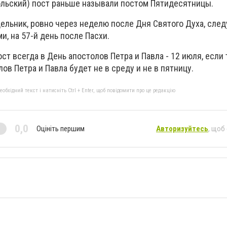
ольский) пост раньше называли постом Пятидесятницы.
ельник, ровно через неделю после Дня Святого Духа, сле
и, на 57-й день после Пасхи.
ст всегда в День апостолов Петра и Павла - 12 июля, если
ов Петра и Павла будет не в среду и не в пятницу.
бхідний текст і натисніть Ctrl + Enter, щоб повідомити про це редакцію
0,0
Оцініть першим
Авторизуйтесь
, щоб