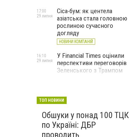
Cica-бум: як центела
17:00
29 липня
азіатська стала головною
рослиною сучасного
догляду
НОВИНИ КОМПАНІЙ
У Financial Times оцінили
16:10
29 липня
перспективи переговорів
Зеленського з Трампом
ТОП НОВИНИ
Обшуки у понад 100 ТЦК
по Україні: ДБР
проводить