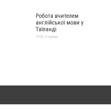
Робота вчителем
англійської мови у
Таїланді
14:50, 2 серпня
лограда. Для інтернет-видань обов'язкове розміщення прямого, відкритого для