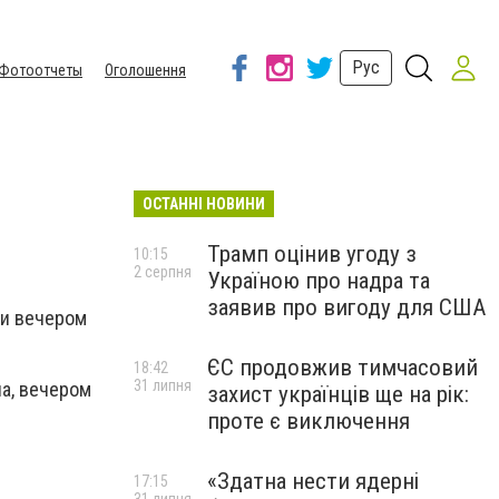
Рус
Фотоотчеты
Оголошення
ОСТАННІ НОВИНИ
Трамп оцінив угоду з
10:15
2 серпня
Україною про надра та
заявив про вигоду для США
 и вечером
ЄС продовжив тимчасовий
18:42
31 липня
ла, вечером
захист українців ще на рік:
проте є виключення
«Здатна нести ядерні
17:15