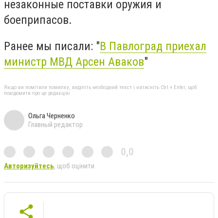
незаконные поставки оружия и
боеприпасов.
Ранее мы писали: "
В Павлоград приехал
министр МВД Арсен Аваков
"
Якщо ви помітили помилку, виділіть необхідний текст і натисніть Ctrl + Enter, щоб
повідомити про це редакцію
Ольга Черненко
Главный редактор
0,0
Авторизуйтесь
, щоб оцінити