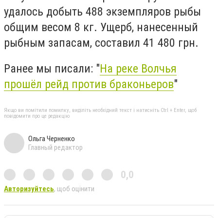
удалось добыть 488 экземпляров рыбы
общим весом 8 кг. Ущерб, нанесенный
рыбным запасам, составил 41 480 грн.
Ранее мы писали: "
На реке Волчья
прошёл рейд против браконьеров
"
Якщо ви помітили помилку, виділіть необхідний текст і натисніть Ctrl + Enter, щоб
повідомити про це редакцію
Ольга Черненко
Главный редактор
0,0
Авторизуйтесь
, щоб оцінити