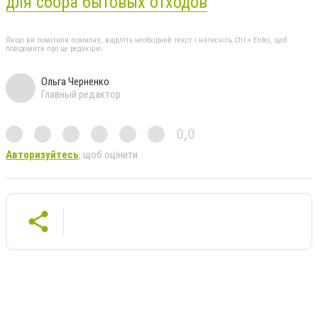
для сбора бытовых отходов
"
Якщо ви помітили помилку, виділіть необхідний текст і натисніть Ctrl + Enter, щоб
повідомити про це редакцію
Ольга Черненко
Главный редактор
0,0
Авторизуйтесь
, щоб оцінити