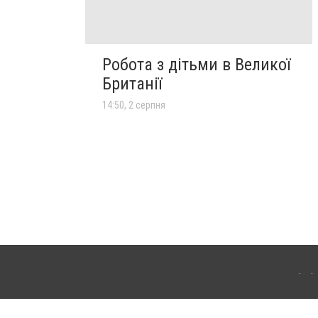
Робота з дітьми в Великої
Британії
14:50, 2 серпня
лограда. Для інтернет-видань обов'язкове розміщення прямого, відкритого для