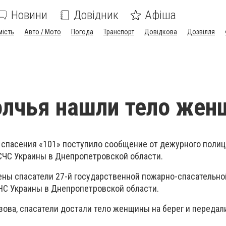
Новини
Довідник
Афіша
мість
Авто / Мото
Погода
Транспорт
Довідкова
Дозвілля
олчья нашли тело же
у спасения «101» поступило сообщение от дежурного полиц
СЧС Украины в Днепропетровской области.
ены спасатели 27-й государственной пожарно-спасательно
НС Украины в Днепропетровской области.
зова, спасатели достали тело женщины на берег и передал