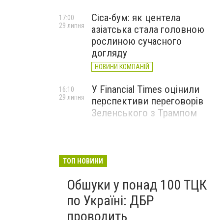
Cica-бум: як центела
17:00
29 липня
азіатська стала головною
рослиною сучасного
догляду
НОВИНИ КОМПАНІЙ
У Financial Times оцінили
16:10
29 липня
перспективи переговорів
Зеленського з Трампом
ТОП НОВИНИ
Обшуки у понад 100 ТЦК
по Україні: ДБР
проводить