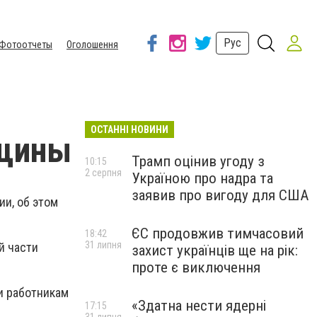
Рус
Фотоотчеты
Оголошення
ОСТАННІ НОВИНИ
нщины
Трамп оцінив угоду з
10:15
2 серпня
Україною про надра та
заявив про вигоду для США
ии, об этом
ЄС продовжив тимчасовий
18:42
31 липня
й части
захист українців ще на рік:
проте є виключення
и работникам
«Здатна нести ядерні
17:15