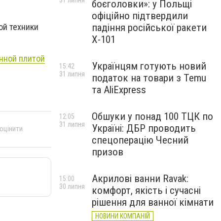
31 липня
боєголовки»: у Польщі
офіційно підтвердили
ой техники
падіння російської ракети
Х-101
нной плитой
Українцям готують новий
15:42
31 липня
податок на товари з Temu
та AliExpress
Обшуки у понад 100 ТЦК по
12:05
31 липня
Україні: ДБР проводить
 оцінити
спецоперацію Чесний
призов
Акрилові ванни Ravak:
15:00
30 липня
комфорт, якість і сучасні
рішення для ванної кімнати
НОВИНИ КОМПАНІЙ