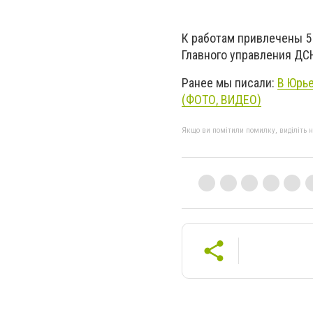
К работам привлечены 5
Главного управления ДС
Ранее мы писали:
В Юрье
(ФОТО, ВИДЕО)
Якщо ви помітили помилку, виділіть нео