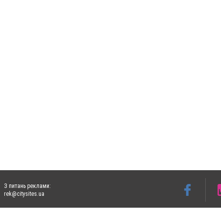
З питань реклами:
rek@citysites.ua
Допускається цитування матеріалів без отримання попередньої згоди 5632.com.ua за