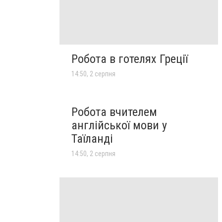
Робота в готелях Греції
14:50, 2 серпня
Робота вчителем
англійської мови у
Таїланді
14:50, 2 серпня