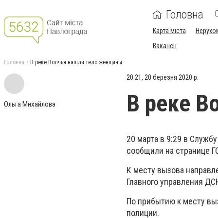
Головна
Карта міста
Нерухо
Вакансії
Головна
В реке Волчья нашли тело женщины
20:21, 20 березня 2020 р.
В реке В
Ольга Михайлова
20 марта в 9:29 в Служб
сообщили на странице Г
К месту вызова направл
Главного управления ДС
По прибытию к месту вы
полиции.