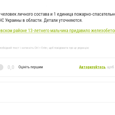
 человек личного состава и 1 единица пожарно-спасательн
НС Украины в области. Детали уточняются.
вском районе 13-летнего мальчика придавило железобето
бхідний текст і натисніть Ctrl + Enter, щоб повідомити про це редакцію
0,0
Оцініть першим
Авторизуйтесь
, щоб