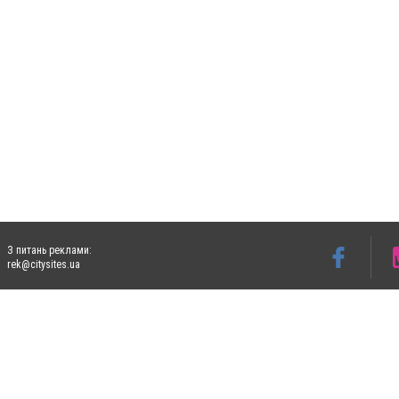
З питань реклами:
rek@citysites.ua
Допускається цитування матеріалів без отримання попередньої згоди 5632.com.ua за
пошукових систем гіперпосилання на цитовані статті не нижче другого абзацу в тек
Матеріали з плашками "Новини компаній", "Промо", "Партнерський матеріал", "Партнер
Реклама на сайті
Ф