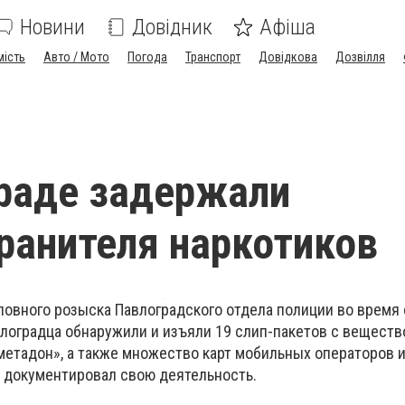
Новини
Довідник
Афіша
мість
Авто / Мото
Погода
Транспорт
Довідкова
Дозвілля
раде задержали
ранителя наркотиков
оловного розыска Павлоградского отдела полиции во время
лоградца обнаружили и изъяли 19 слип-пакетов с веществ
етадон», а также множество карт мобильных операторов и 
 документировал свою деятельность.