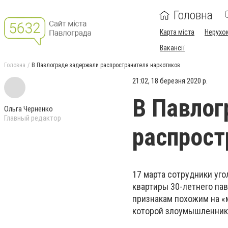
Головна
Карта міста
Нерухо
Вакансії
Головна
В Павлограде задержали распространителя наркотиков
21:02, 18 березня 2020 р.
В Павлог
Ольга Черненко
Главный редактор
распрост
17 марта сотрудники уг
квартиры 30-летнего пав
признакам похожим на «м
которой злоумышленник