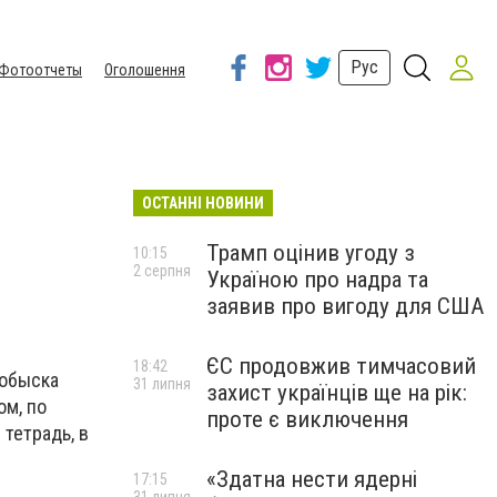
Рус
Фотоотчеты
Оголошення
ОСТАННІ НОВИНИ
Трамп оцінив угоду з
10:15
2 серпня
Україною про надра та
заявив про вигоду для США
ЄС продовжив тимчасовий
18:42
 обыска
31 липня
захист українців ще на рік:
ом, по
проте є виключення
тетрадь, в
«Здатна нести ядерні
17:15