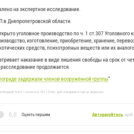
влено на экспертное исследование.
П в Днепропетровской области.
рыто уголовное производство по ч. 1 ст.307 Уголовного 
изводство, изготовление, приобретение, хранение, перевоз
котических средств, психотропных веществ или их аналого
атривает наказание в виде лишения свободы на срок от че
 расследование продолжается.
лограде задержали членов вооружённой группы
"
бхідний текст і натисніть Ctrl + Enter, щоб повідомити про це редакцію
0,0
Оцініть першим
Авторизуйтесь
, щоб