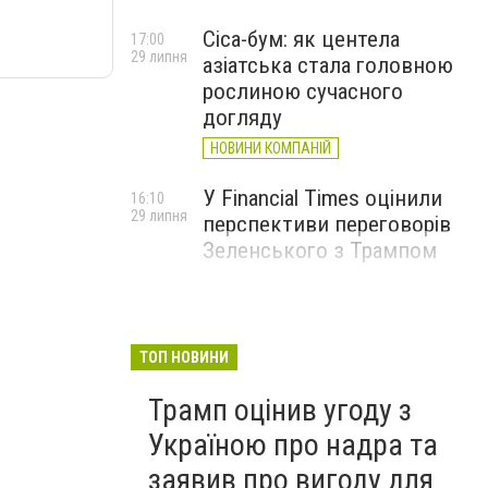
Cica-бум: як центела
17:00
29 липня
азіатська стала головною
рослиною сучасного
догляду
НОВИНИ КОМПАНІЙ
У Financial Times оцінили
16:10
29 липня
перспективи переговорів
Зеленського з Трампом
ТОП НОВИНИ
Трамп оцінив угоду з
Україною про надра та
заявив про вигоду для