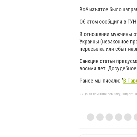
Всё изъятое было напра
Об этом сообщили в ГУН
В отношении мужчины отк
Украины (незаконное про
пересылка или сбыт нар
Санкция статьи предусм
восьми лет. Досудебное
Ранее мы писали: "
В Пав
Якщо ви помітили помилку, виділіть нео