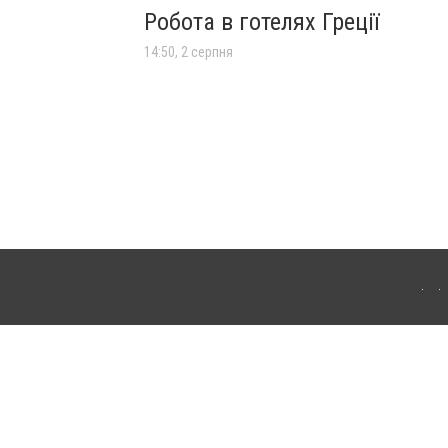
Робота в готелях Греції
14:50, 2 серпня
лограда. Для інтернет-видань обов'язкове розміщення прямого, відкритого для
лама" публікуються на правах реклами.
ості
Правила сайту