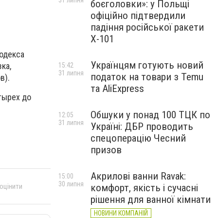
31 липня
боєголовки»: у Польщі
офіційно підтвердили
падіння російської ракети
Х-101
кодекса
Українцям готують новий
ка,
15:42
31 липня
податок на товари з Temu
в).
та AliExpress
тырех до
Обшуки у понад 100 ТЦК по
12:05
31 липня
Україні: ДБР проводить
спецоперацію Чесний
призов
Акрилові ванни Ravak:
15:00
30 липня
 оцінити
комфорт, якість і сучасні
рішення для ванної кімнати
НОВИНИ КОМПАНІЙ