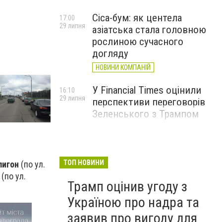
Cica-бум: як центела
17:00
29 липня
азіатська стала головною
рослиною сучасного
догляду
НОВИНИ КОМПАНІЙ
У Financial Times оцінили
16:10
29 липня
перспективи переговорів
Зеленського з Трампом
ТОП НОВИНИ
лигон
(по ул.
(по ул.
Трамп оцінив угоду з
Україною про надра та
заявив про вигоду для