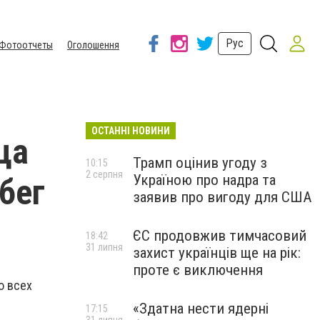
Рус
Фотоотчеты
Оголошення
ОСТАННІ НОВИНИ
ца
Трамп оцінив угоду з
10:15
2 серпня
Україною про надра та
бег
заявив про вигоду для США
ЄС продовжив тимчасовий
18:42
31 липня
захист українців ще на рік:
проте є виключення
о всех
«Здатна нести ядерні
17:15