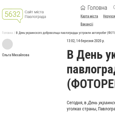
Головна
Карта міста
Нерухо
Вакансії
Головна
В День украинского добровольца павлоградцы устроили автопробег (ФО
13:02, 14 березня 2020 р.
В День у
Ольга Михайлова
павлогра
(ФОТОР
Сегодня, в
День украинс
уголках страны, Павлог