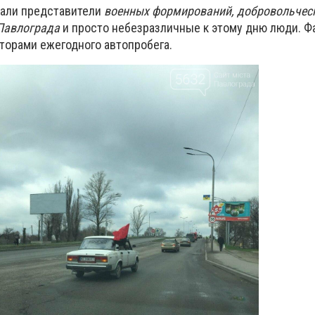
тали представители
военных формирований, добровольчес
Павлограда
и просто небезразличные к этому дню люди. Ф
аторами ежегодного автопробега.