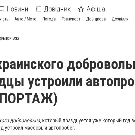
Новини
Довідник
Афіша
мість
Авто / Мото
Погода
Транспорт
Довідкова
Дозвілля
ТОРЕПОРТАЖ)
краинского доброволь
дцы устроили автопро
ЕПОРТАЖ)
кого добровольца
, который празднуется уже который год в
рад устроил массовый автопробег.