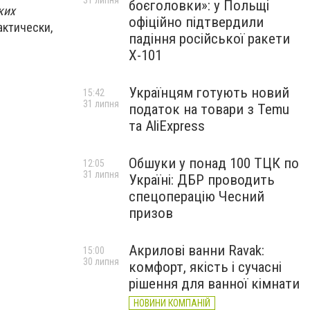
31 липня
боєголовки»: у Польщі
ких
офіційно підтвердили
актически,
падіння російської ракети
Х-101
Українцям готують новий
15:42
31 липня
податок на товари з Temu
та AliExpress
Обшуки у понад 100 ТЦК по
12:05
31 липня
Україні: ДБР проводить
спецоперацію Чесний
призов
Акрилові ванни Ravak:
15:00
30 липня
комфорт, якість і сучасні
рішення для ванної кімнати
НОВИНИ КОМПАНІЙ