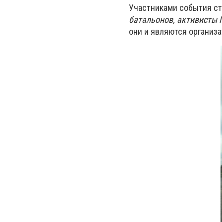
Участниками события с
батальонов, активисты 
они и являются организ