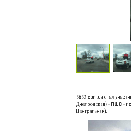
5632.сom.ua стал участн
Днепровская) -
ПШС
- п
Центральная).