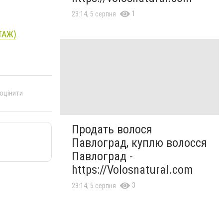
1
23:14, 5 серпня
ТАЖ)
 оцінити
Продать волося
Павлоград, куплю волосся
Павлоград -
https://Volosnatural.com
3
23:14, 5 серпня