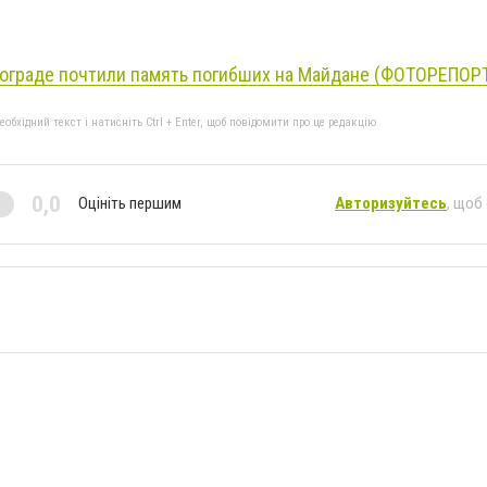
лограде почтили память погибших на Майдане (ФОТОРЕПОР
бхідний текст і натисніть Ctrl + Enter, щоб повідомити про це редакцію
0,0
Оцініть першим
Авторизуйтесь
, щоб