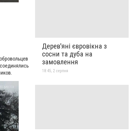
Дерев'яні євровікна з
сосни та дуба на
добровольцев
замовлення
рисоединялись
18:45, 2 серпня
ников.