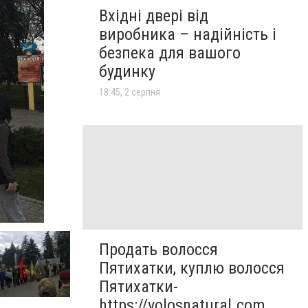
Вхідні двері від
виробника – надійність і
безпека для вашого
будинку
18:45, 2 серпня
Продать волосся
Пятихатки, куплю волосся
Пятихатки-
https://volosnatural.com