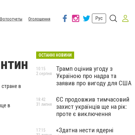
Рус
Фотоотчеты
Оголошення
ОСТАННІ НОВИНИ
антин
Трамп оцінив угоду з
10:15
2 серпня
Україною про надра та
заявив про вигоду для США
 стране в
ЄС продовжив тимчасовий
18:42
31 липня
ице в
захист українців ще на рік:
проте є виключення
«Здатна нести ядерні
17:15