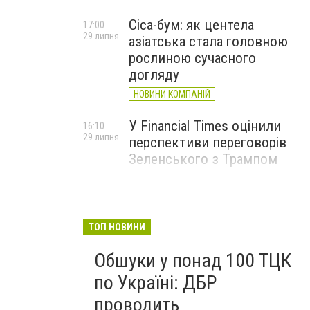
Cica-бум: як центела
17:00
29 липня
азіатська стала головною
рослиною сучасного
догляду
НОВИНИ КОМПАНІЙ
У Financial Times оцінили
16:10
29 липня
перспективи переговорів
Зеленського з Трампом
ТОП НОВИНИ
Обшуки у понад 100 ТЦК
по Україні: ДБР
проводить