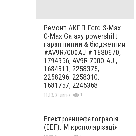
Ремонт АКПП Ford S-Max
C-Max Galaxy powershift
гарантійний & бюджетний
#AV9R7000AJ # 1880970,
1794966, AV9R 7000-AJ ,
1684811, 2258375,
2258296, 2258310,
1681757, 2246368
1
11:13, 31 липня
Електроенцефалографія
(ЕЕГ). Мікрополярізація