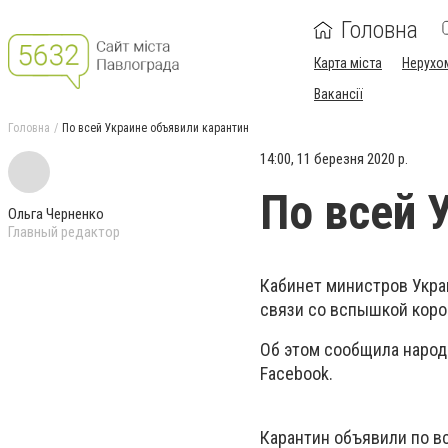
Головна
Карта міста
Нерухо
Вакансії
Головна
По всей Украине объявили карантин
14:00, 11 березня 2020 р.
По всей 
Ольга Черненко
Главный редактор
Кабинет министров Украи
связи со вспышкой коро
Об этом сообщила народ
Facebook.
Карантин объявили по вс