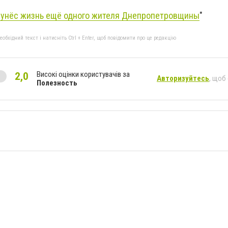
 унёс жизнь ещё одного жителя Днепропетровщины
"
бхідний текст і натисніть Ctrl + Enter, щоб повідомити про це редакцію
Високі оцінки користувачів за
2,0
Авторизуйтесь
, щоб
Полезность