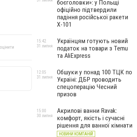
31 липня
боєголовки»: у Польщі
офіційно підтвердили
падіння російської ракети
Х-101
Українцям готують новий
15:42
31 липня
 оцінити
податок на товари з Temu
та AliExpress
Обшуки у понад 100 ТЦК по
12:05
31 липня
Україні: ДБР проводить
спецоперацію Чесний
призов
Акрилові ванни Ravak:
15:00
30 липня
комфорт, якість і сучасні
рішення для ванної кімнати
НОВИНИ КОМПАНІЙ