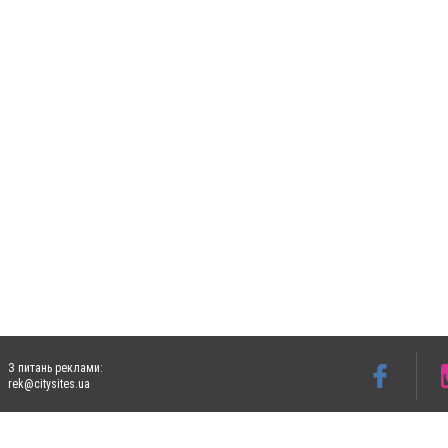
З питань реклами:
rek@citysites.ua
Допускається цитування матеріалів без отримання попередньої згоди 5632.com.ua за
пошукових систем гіперпосилання на цитовані статті не нижче другого абзацу в тек