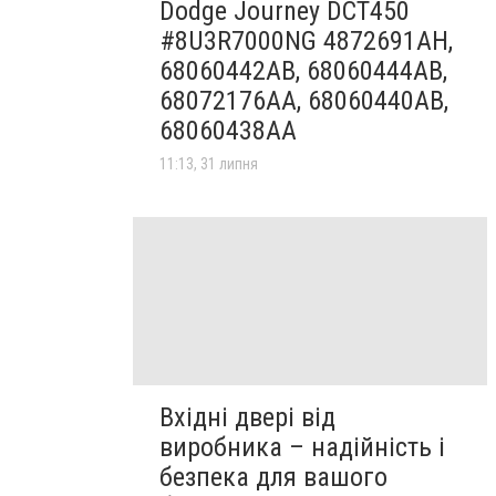
Dodge Journey DCT450
#8U3R7000NG 4872691AH,
68060442AB, 68060444AB,
68072176AA, 68060440AB,
68060438AA
11:13, 31 липня
Вхідні двері від
виробника – надійність і
безпека для вашого