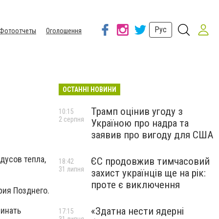
Рус
Фотоотчеты
Оголошення
ОСТАННІ НОВИНИ
Трамп оцінив угоду з
10:15
2 серпня
Україною про надра та
заявив про вигоду для США
дусов тепла,
ЄС продовжив тимчасовий
18:42
31 липня
захист українців ще на рік:
проте є виключення
рия Позднего.
чинать
«Здатна нести ядерні
17:15