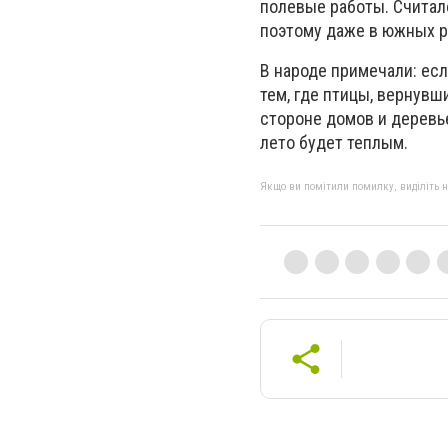
полевые работы. Считало
поэтому даже в южных р
В народе примечали: есл
тем, где птицы, вернувш
стороне домов и деревье
лето будет теплым.
Якщо ви помітили помилку, виділіть нео