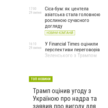
Cica-бум: як центела
17:00
29 липня
азіатська стала головною
рослиною сучасного
догляду
НОВИНИ КОМПАНІЙ
У Financial Times оцінили
16:10
29 липня
перспективи переговорів
Зеленського з Трампом
ТОП НОВИНИ
Трамп оцінив угоду з
Україною про надра та
заявив про вигоду для