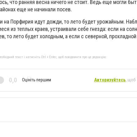
сь, что ранняя весна ничего не стоит. Ведь еще могли быт
айонах еще не начинали посев.
и на Порфирия идут дожди, то лето будет урожайным. Наб
иеся из теплых краев, устраивали себе гнезда: если на сол
в, то лето будет холодным, а если с северной, прохладной
бхідний текст і натисніть Ctrl + Enter, щоб повідомити про це редакцію
0,0
Оцініть першим
Авторизуйтесь
, щоб