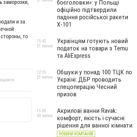
31 липня
ь заморозки,
боєголовки»: у Польщі
офіційно підтвердили
падіння російської ракети
людали и за
Х-101
нечной
 стороны, то
Українцям готують новий
15:42
31 липня
податок на товари з Temu
та AliExpress
Обшуки у понад 100 ТЦК по
12:05
31 липня
Україні: ДБР проводить
 оцінити
спецоперацію Чесний
призов
Акрилові ванни Ravak:
15:00
30 липня
комфорт, якість і сучасні
рішення для ванної кімнати
НОВИНИ КОМПАНІЙ