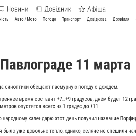
Новини
Довідник
Афіша
мість
Авто / Мото
Погода
Транспорт
Довідкова
Дозвілля
 Павлограде 11 марта
да синоптики обещают пасмурную погоду с дождём.
треннее время составит +7…+9 градусов, днём будет 12 гра
етров опустятся всего на 1 градус до +11.
о народному календарю этот день получил название Порфи
я было уже довольно тепло, однако, селяне не спешили на