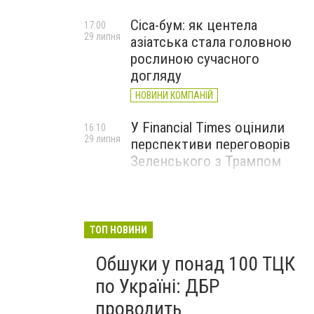
Cica-бум: як центела
17:00
29 липня
азіатська стала головною
рослиною сучасного
догляду
НОВИНИ КОМПАНІЙ
У Financial Times оцінили
16:10
29 липня
перспективи переговорів
Зеленського з Трампом
ТОП НОВИНИ
Обшуки у понад 100 ТЦК
по Україні: ДБР
проводить