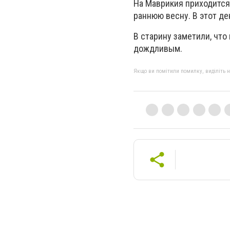
На Маврикия приходится 
раннюю весну. В этот д
В старину заметили, что
дождливым.
Якщо ви помітили помилку, виділіть нео