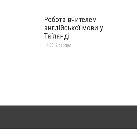
Робота вчителем
англійської мови у
Таїланді
14:50, 2 серпня
лограда. Для інтернет-видань обов'язкове розміщення прямого, відкритого для