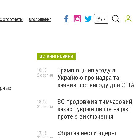
Рус
Фотоотчеты
Оголошення
ОСТАННІ НОВИНИ
Трамп оцінив угоду з
10:15
2 серпня
Україною про надра та
заявив про вигоду для США
урных
ЄС продовжив тимчасовий
18:42
31 липня
захист українців ще на рік:
проте є виключення
«Здатна нести ядерні
17:15