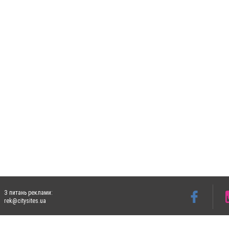
З питань реклами:
rek@citysites.ua
Допускається цитування матеріалів без отримання попередньої згоди 5632.com.ua за