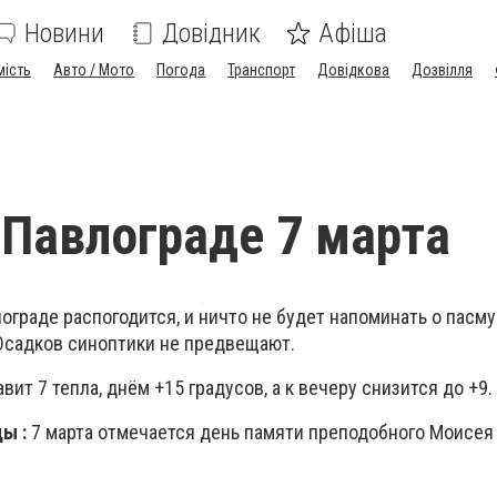
Новини
Довідник
Афіша
мість
Авто / Мото
Погода
Транспорт
Довідкова
Дозвілля
 Павлограде 7 марта
лограде распогодится, и ничто не будет напоминать о пасм
Осадков синоптики не предвещают.
вит 7 тепла, днём +15 градусов, а к вечеру снизится до +9.
ы :
7 марта отмечается день памяти преподобного Моисея
.