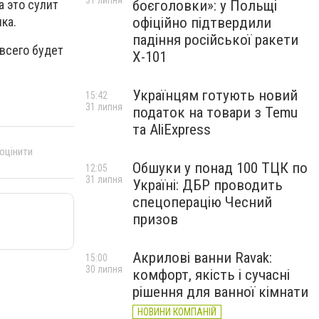
31 липня
а это сулит
боєголовки»: у Польщі
ка.
офіційно підтвердили
падіння російської ракети
 всего будет
Х-101
Українцям готують новий
15:42
31 липня
податок на товари з Temu
та AliExpress
 оцінити
Обшуки у понад 100 ТЦК по
12:05
31 липня
Україні: ДБР проводить
спецоперацію Чесний
призов
Акрилові ванни Ravak:
15:00
30 липня
комфорт, якість і сучасні
рішення для ванної кімнати
НОВИНИ КОМПАНІЙ