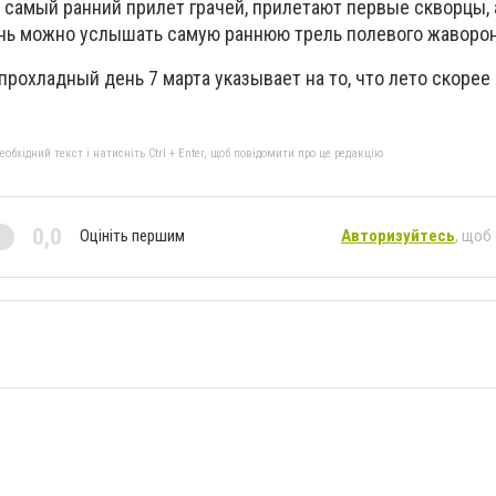
самый ранний прилет грачей, прилетают первые скворцы, 
ень можно услышать самую раннюю трель полевого жаворон
 прохладный день 7 марта указывает на то, что лето скорее
бхідний текст і натисніть Ctrl + Enter, щоб повідомити про це редакцію
0,0
Оцініть першим
Авторизуйтесь
, щоб