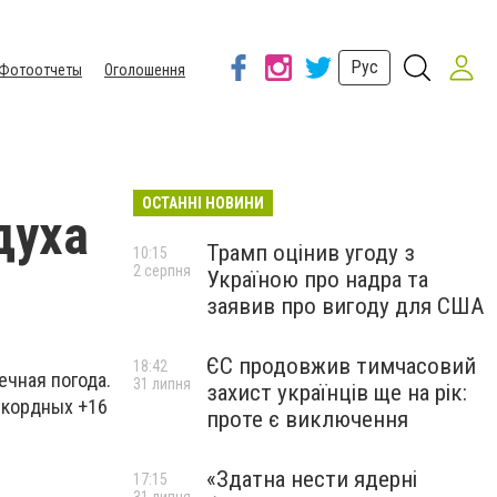
Рус
Фотоотчеты
Оголошення
ОСТАННІ НОВИНИ
духа
Трамп оцінив угоду з
10:15
2 серпня
Україною про надра та
заявив про вигоду для США
ЄС продовжив тимчасовий
18:42
ечная погода.
31 липня
захист українців ще на рік:
екордных +16
проте є виключення
«Здатна нести ядерні
17:15