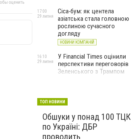
тобы оценить
Cica-бум: як центела
17:00
29 липня
азіатська стала головною
рослиною сучасного
догляду
НОВИНИ КОМПАНІЙ
У Financial Times оцінили
16:10
29 липня
перспективи переговорів
Зеленського з Трампом
ТОП НОВИНИ
Обшуки у понад 100 ТЦК
по Україні: ДБР
проводить