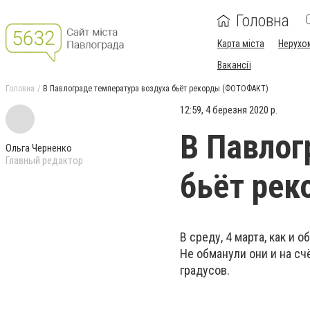
Головна
Карта міста
Нерухо
Вакансії
Головна
В Павлограде температура воздуха бьёт рекорды (ФОТОФАКТ)
12:59, 4 березня 2020 р.
В Павлог
Ольга Черненко
Главный редактор
бьёт ре
В среду, 4 марта, как и 
Не обманули они и на сч
градусов.