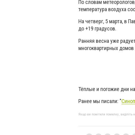
По словам метеорологов,
температура воздуха сос
На четверг, 5 марта, в 
до +19 градусов.
Ранняя весна уже радует
многоквартирных домов 
Тёплые и погожие дни н
Ранее мы писали: "
Синоп
Якщо ви помітили помилку, виділіть нео