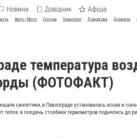
Новини
Довідник
Афіша
мість
Авто / Мото
Погода
Транспорт
Довідкова
Дозвілля
раде температура воз
корды (ФОТОФАКТ)
обещали синоптики, в Павлограде установилась ясная и солн
ёт тепла: в полдень столбики термометров поднялись до р