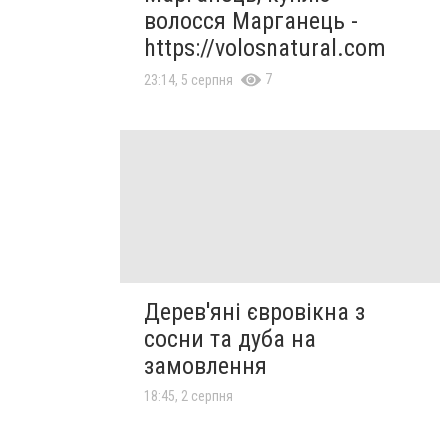
волосся Марганець -
https://volosnatural.com
7
23:14, 5 серпня
Дерев'яні євровікна з
сосни та дуба на
замовлення
18:45, 2 серпня