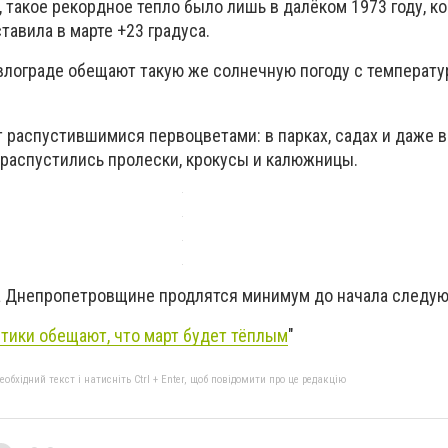
 такое рекордное тепло было лишь в далёком 1973 году, ко
тавила в марте +23 градуса.
Павлограде обещают такую же солнечную погоду с температу
 распустившимися первоцветами: в парках, садах и даже в
распустились пролески, крокусы и калюжницы.
а Днепропетровщине продлятся минимум до начала следу
тики обещают, что март будет тёплым
"
бхідний текст і натисніть Ctrl + Enter, щоб повідомити про це редакцію