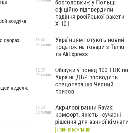
31 липня
боєголовки»: у Польщі
гда
офіційно підтвердили
падіння російської ракети
рой воздуха
Х-101
Українцям готують новий
о дворах
15:42
31 липня
податок на товари з Temu
та AliExpress
Обшуки у понад 100 ТЦК по
12:05
31 липня
Україні: ДБР проводить
спецоперацію Чесний
ющей недели.
призов
Акрилові ванни Ravak:
15:00
30 липня
комфорт, якість і сучасні
рішення для ванної кімнати
НОВИНИ КОМПАНІЙ