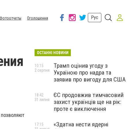
Рус
Фотоотчеты
Оголошення
ОСТАННІ НОВИНИ
ения
Трамп оцінив угоду з
10:15
2 серпня
Україною про надра та
заявив про вигоду для США
ЄС продовжив тимчасовий
18:42
31 липня
захист українців ще на рік:
проте є виключення
и позволяют
«Здатна нести ядерні
17:15