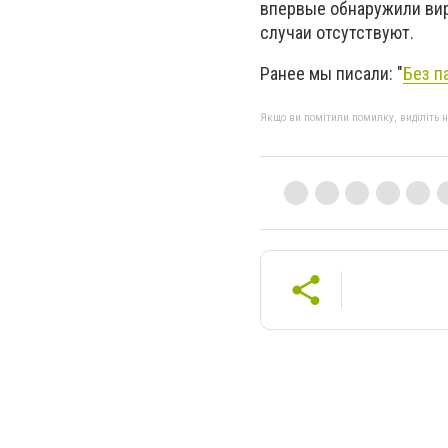
впервые обнаружили виру
случаи отсутствуют.
Ранее мы писали: "
Без п
Якщо ви помітили помилку, виділіть нео