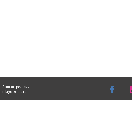
З питань реклами:
rek@citysites.ua
Допускається цитування матеріалів без отримання попередньої згоди 5632.com.ua за
пошукових систем гіперпосилання на цитовані статті не нижче другого абзацу в тек
Матеріали з плашками "Новини компаній", "Промо", "Партнерський матеріал", "Партнер