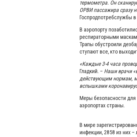
термометра. Он сканируе
ОРВИ пассажира сразу н
Госпродпотребслужбы в 
В аэропорту позаботилис
респираторными маскам
Трапы обустроили дезба
ступают все, кто выходи
«Каждые 3-4 часа прово
Гладкий. –
Наши врачи «
действующим нормам, ме
вспышками коронавируса
Меры безопасности для 
аэропортах страны.
В мире зарегистрирован
инфекции, 2858 из них –