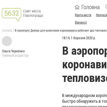
Головна
Карта міста
Нерухо
Вакансії
Головна
В аэропорту Днепра для выявления коронавируса работают два тепловиз
18:14, 1 березня 2020 р.
В аэропо
Ольга Черненко
Главный редактор
коронави
тепловиз
В международном аэропо
быстро обнаружить в то
предосторожности приме