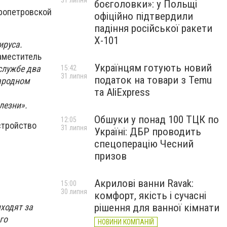
31 липня
боєголовки»: у Польщі
пропетровской
офіційно підтвердили
падіння російської ракети
Х-101
ируса.
заместитель
Українцям готують новий
службе два
15:42
31 липня
податок на товари з Temu
народном
та AliExpress
лезни».
Обшуки у понад 100 ТЦК по
12:05
стройство
31 липня
Україні: ДБР проводить
спецоперацію Чесний
призов
Акрилові ванни Ravak:
15:00
30 липня
комфорт, якість і сучасні
ходят за
рішення для ванної кімнати
го
НОВИНИ КОМПАНІЙ