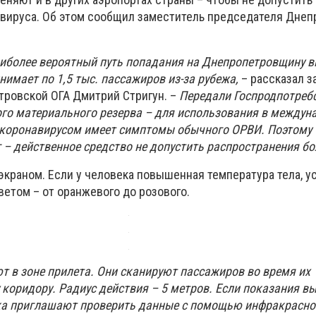
вируса. Об этом сообщил заместитель председателя Дне
иболее вероятный путь попадания на Днепропетровщину в
имает по 1,5 тыс. пассажиров из-за рубежа,
– рассказал 
ровской ОГА Дмитрий Стригун. –
Передали Госпродпотреб
ого материального резерва – для использования в между
 коронавирусом имеет симптомы обычного ОРВИ. Поэтому
 – действенное средство не допустить распространения бо
экраном. Если у человека повышенная температура тела, у
ветом – от оранжевого до розового.
т в зоне прилета. Они сканируют пассажиров во время их
коридору. Радиус действия – 5 метров. Если показания вы
ка приглашают проверить данные с помощью инфракрасно