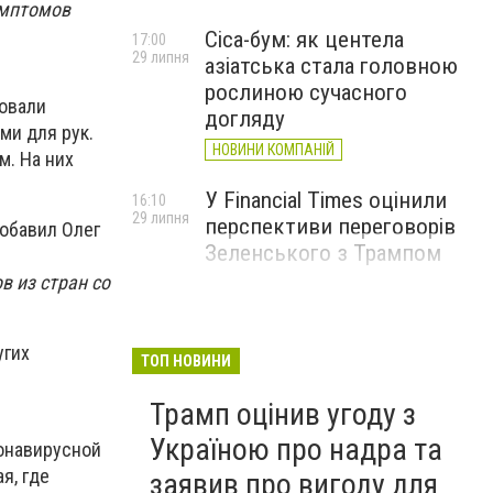
имптомов
Cica-бум: як центела
17:00
29 липня
азіатська стала головною
рослиною сучасного
товали
догляду
и для рук.
НОВИНИ КОМПАНІЙ
. На них
У Financial Times оцінили
16:10
29 липня
перспективи переговорів
добавил Олег
Зеленського з Трампом
 из стран со
угих
ТОП НОВИНИ
Трамп оцінив угоду з
Україною про надра та
онавирусной
я, где
заявив про вигоду для