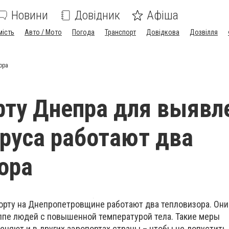
Новини
Довідник
Афіша
мість
Авто / Мото
Погода
Транспорт
Довідкова
Дозвілля
ора
рту Днепра для выявл
руса работают два
ора
рту на Днепропетровщине работают два тепловизора. Он
лпе людей с повышенной температурой тела. Такие меры
няют и в других аэропортах страны – чтобы не допустить