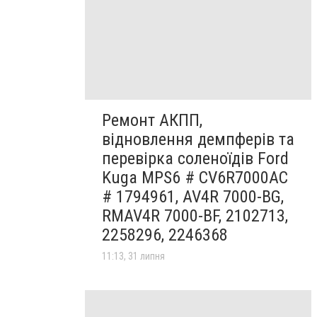
Ремонт АКПП,
відновлення демпферів та
перевірка соленоїдів Ford
Kuga MPS6 # CV6R7000AC
# 1794961, AV4R 7000-BG,
RMAV4R 7000-BF, 2102713,
2258296, 2246368
11:13, 31 липня