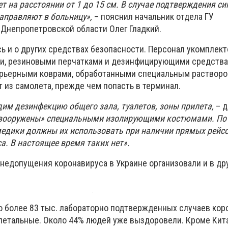
т на расстоянии от 1 до 15 см. В случае подтверждения с
аправляют в больницу»,
– пояснил начальник отдела ГУ
Днепропетровской области Олег Гладкий.
ь и о других средствах безопасности. Персонал укомплек
и, резиновыми перчатками и дезинфицирующими средствам
рьерными коврами, обработанными специальным раствором
т из самолета, прежде чем попасть в терминал.
дим дезинфекцию общего зала, туалетов, зоны прилета,
– 
вооружены» специальными изолирующими костюмами. По
дики должны их использовать при наличии прямых рейсов
. В настоящее время таких нет».
недопущения коронавируса в Украине организовали и в др
о более 83 тыс. лабораторно подтвержденных случаев кор
 летальные. Около 44% людей уже выздоровели. Кроме Кита