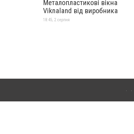
Металопластикові вікна
Viknaland від виробника
18:45, 2 серпня
лограда. Для інтернет-видань обов'язкове розміщення прямого, відкритого для
лама" публікуються на правах реклами.