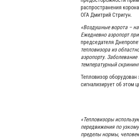
распространения корона
ОГА Дмитрий Стригун.
«Воздушные ворота – на
Ежедневно аэропорт прин
председателя Днепропет
тепловизора из областн
аэропорту. Заболевание
температурный скрининг
Тепловизор оборудован 
сигнализирует об этом ц
«Тепловизоры использую
передвижения по узкому 
пределы нормы, челове