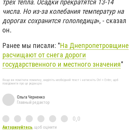
трех тепла. Осадки прекратятся 13-14
числа. Но из-за колебания температур на
дорогах сохранится гололедица
», - сказал
он.
Ранее мы писали: "
На Днепропетровщине
расчищают от снега дороги
государственного и местного значения
"
Якщо ви помітили помилку, виділіть необхідний текст і натисніть Ctrl + Enter, щоб
повідомити про це редакцію
Ольга Черненко
Главный редактор
0,0
Авторизуйтесь
, щоб оцінити