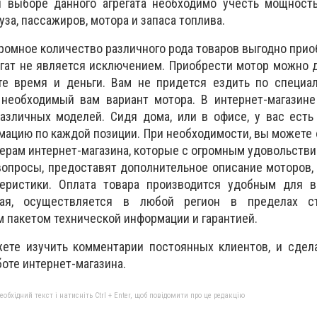
и выборе данного агрегата необходимо учесть мощность
уза, пассажиров, мотора и запаса топлива.
громное количество различного рода товаров выгодно прио
егат не является исключением. Приобрести мотор можно 
е время и деньги. Вам не придется ездить по специа
 необходимый вам вариант мотора. В интернет-магазине
азличных моделей. Сидя дома, или в офисе, у вас есть
мацию по каждой позиции. При необходимости, вы можете 
ерам интернет-магазина, которые с огромным удовольстви
опросы, предоставят дополнительное описание моторов,
теристики. Оплата товара производится удобным для в
ная, осуществляется в любой регион в пределах ст
пакетом технической информации и гарантией.
ете изучить комментарии постоянных клиентов, и сдел
оте интернет-магазина.
бхідний текст і натисніть Ctrl + Enter, щоб повідомити про це редакцію