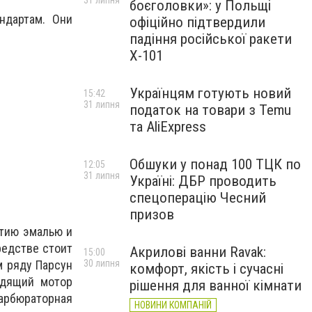
31 липня
боєголовки»: у Польщі
ндартам. Они
офіційно підтвердили
падіння російської ракети
Х-101
Українцям готують новий
15:42
31 липня
податок на товари з Temu
та AliExpress
Обшуки у понад 100 ТЦК по
12:05
31 липня
Україні: ДБР проводить
спецоперацію Чесний
призов
ытию эмалью и
редстве стоит
Акрилові ванни Ravak:
15:00
30 липня
м ряду Парсун
комфорт, якість і сучасні
одящий мотор
рішення для ванної кімнати
арбюраторная
НОВИНИ КОМПАНІЙ