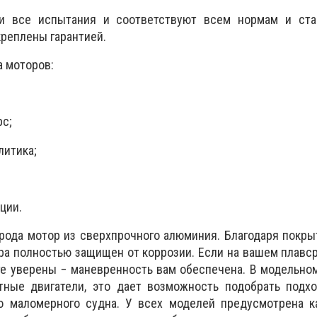
 все испытания и соответствуют всем нормам и ста
реплены гарантией.
 моторов:
рс;
литика;
ции.
 рода мотор из сверхпрочного алюминия. Благодаря покр
ора полностью защищен от коррозии. Если на вашем плавс
ьте уверены − маневренность вам обеспечена. В модельно
ктные двигатели, это дает возможность подобрать подх
о маломерного судна. У всех моделей предусмотрена к