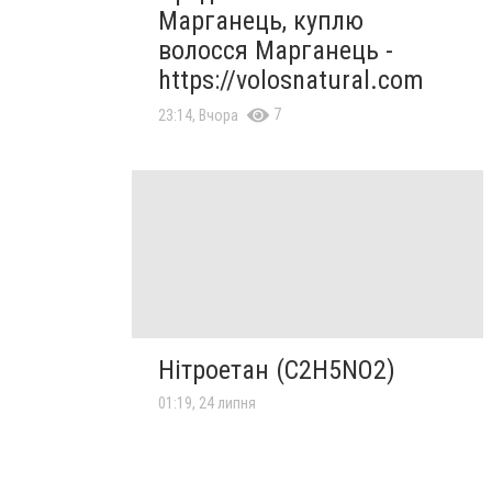
Марганець, куплю
волосся Марганець -
https://volosnatural.com
7
23:14, Вчора
Нітроетан (C2H5NO2)
01:19, 24 липня