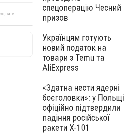
спецоперацію Чесний
 оцінити
призов
Українцям готують
новий податок на
товари з Temu та
AliExpress
«Здатна нести ядерні
боєголовки»: у Польщі
офіційно підтвердили
падіння російської
ракети Х-101