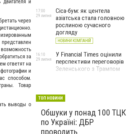
 двигателя и
Cica-бум: як центела
17:00
29 липня
азіатська стала головною
бретать через
рослиною сучасного
дистанционно.
догляду
лизированным
НОВИНИ КОМПАНІЙ
 представлен
 возможность
У Financial Times оцінили
16:10
обратиться за
29 липня
перспективи переговорів
ем ответят на
Зеленського з Трампом
 фотографии и
ас способом.
раны. Товар
ТОП НОВИНИ
ать выводы о
Обшуки у понад 100 ТЦК
по Україні: ДБР
проводить