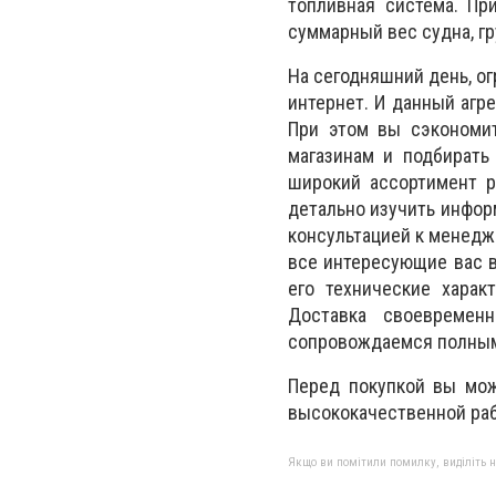
топливная система. Пр
суммарный вес судна, гр
На сегодняшний день, о
интернет. И данный агр
При этом вы сэкономит
магазинам и подбирать
широкий ассортимент р
детально изучить инфор
консультацией к менедж
все интересующие вас в
его технические харак
Доставка своевремен
сопровождаемся полным 
Перед покупкой вы мож
высококачественной раб
Якщо ви помітили помилку, виділіть нео