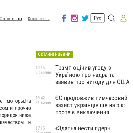
Рус
Фотоотчеты
Оголошення
ОСТАННІ НОВИНИ
Трамп оцінив угоду з
10:15
2 серпня
Україною про надра та
заявив про вигоду для США
ЄС продовжив тимчасовий
18:42
е моторы.На
31 липня
захист українців ще на рік:
сом и прочно
проте є виключення
 порядок ниже
качеством и
«Здатна нести ядерні
17:15