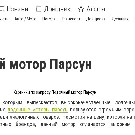
Новини
Довідник
Афіша
мість
Авто / Мото
Погода
Транспорт
Довідкова
Дозвілля
 мотор Парсун
Картинки по запросу Лодочный мотор Парсун
 которым выпускаются высококачественные лодочны
нно
лодочные моторы парсун
пользуются огромным спро
еди аналогичных товаров. Несмотря на цену, которая на
стных брендов, данный мотор отличается высоким 