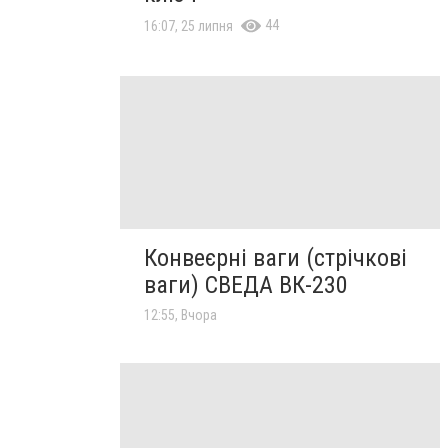
44
16:07, 25 липня
Конвеєрні ваги (стрічкові
ваги) СВЕДА ВК-230
12:55, Вчора