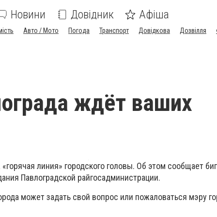
Новини
Довідник
Афіша
мість
Авто / Мото
Погода
Транспорт
Довідкова
Дозвілля
ограда ждёт ваших
 «горячая линия» городского головы. Об этом сообщает биг
ания Павлоградской райгосадминистрации.
орода может задать свой вопрос или пожаловаться мэру го