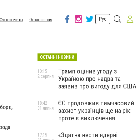
Рус
Фотоотчеты
Оголошення
ОСТАННІ НОВИНИ
Трамп оцінив угоду з
10:15
2 серпня
Україною про надра та
заявив про вигоду для США
ЄС продовжив тимчасовий
18:42
борд,
31 липня
захист українців ще на рік:
проте є виключення
рода
«Здатна нести ядерні
17:15