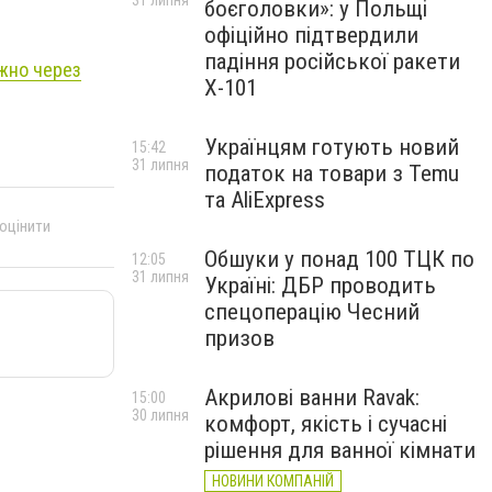
31 липня
боєголовки»: у Польщі
офіційно підтвердили
падіння російської ракети
жно через
Х-101
Українцям готують новий
15:42
31 липня
податок на товари з Temu
та AliExpress
 оцінити
Обшуки у понад 100 ТЦК по
12:05
31 липня
Україні: ДБР проводить
спецоперацію Чесний
призов
Акрилові ванни Ravak:
15:00
30 липня
комфорт, якість і сучасні
рішення для ванної кімнати
НОВИНИ КОМПАНІЙ