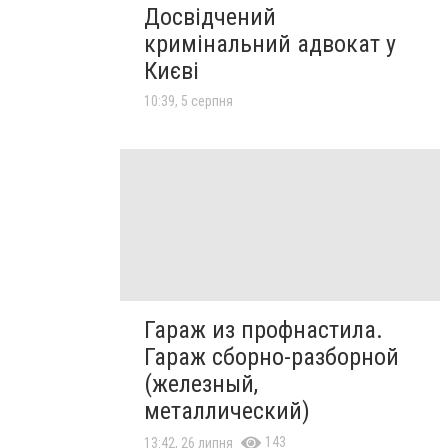
Досвідчений
кримінальний адвокат у
Києві
10:39, 5 серпня
Гараж из профнастила.
Гараж сборно-разборной
(железный,
металлический)
143
13:42, 26 липня