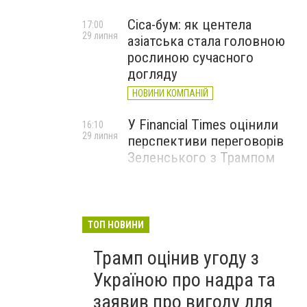
Cica-бум: як центела
17:00
29 липня
азіатська стала головною
рослиною сучасного
догляду
НОВИНИ КОМПАНІЙ
У Financial Times оцінили
16:10
29 липня
перспективи переговорів
Зеленського з Трампом
ТОП НОВИНИ
Трамп оцінив угоду з
Україною про надра та
заявив про вигоду для