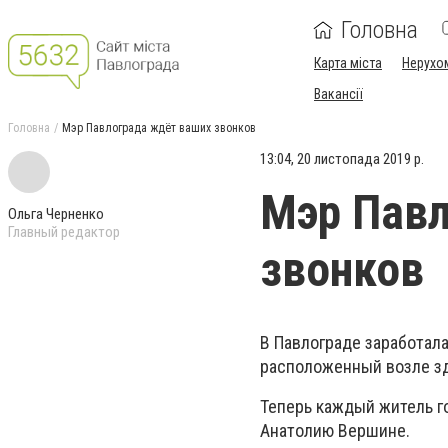
Головна
Карта міста
Нерухо
Вакансії
Головна
Мэр Павлограда ждёт ваших звонков
13:04, 20 листопада 2019 р.
Мэр Павл
Ольга Черненко
Главный редактор
звонков
В Павлограде заработала
расположенный возле зд
Теперь каждый житель г
Анатолию Вершине.