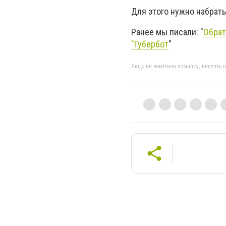
Для этого нужно набрать
Ранее мы писали: "
Обрат
"Губербот
"
Якщо ви помітили помилку, виділіть нео