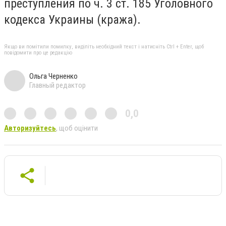
преступления по ч. 3 ст. 185 Уголовного
кодекса Украины (кража).
Якщо ви помітили помилку, виділіть необхідний текст і натисніть Ctrl + Enter, щоб
повідомити про це редакцію
Ольга Черненко
Главный редактор
0,0
Авторизуйтесь
, щоб оцінити