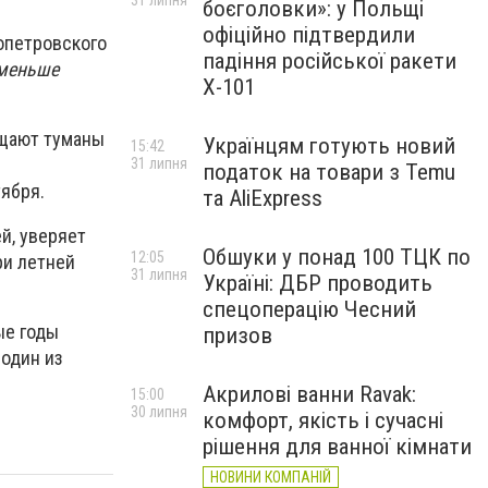
31 липня
боєголовки»: у Польщі
офіційно підтвердили
опетровского
падіння російської ракети
 меньше
Х-101
ещают туманы
Українцям готують новий
15:42
31 липня
податок на товари з Temu
ября.
та AliExpress
й, уверяет
Обшуки у понад 100 ТЦК по
12:05
ри летней
31 липня
Україні: ДБР проводить
спецоперацію Чесний
ые годы
призов
 один из
Акрилові ванни Ravak:
15:00
30 липня
комфорт, якість і сучасні
рішення для ванної кімнати
НОВИНИ КОМПАНІЙ