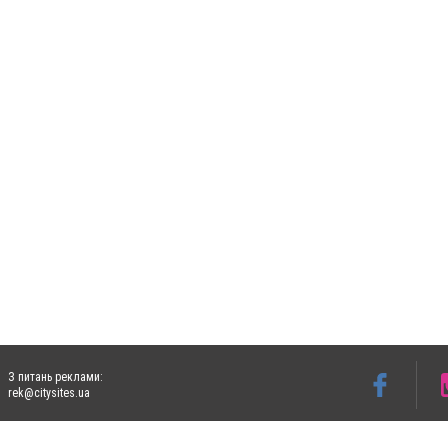
З питань реклами:
rek@citysites.ua
Допускається цитування матеріалів без отримання попередньої згоди 5632.com.ua за