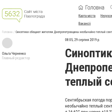
Головна
Карта міста
Нерухо
Вакансії
Головна
Синоптики обещают жителям Днепропетровщины необычайно теплый сент
08:05, 29 серпня 2019 р.
Синопти
Ольга Черненко
Главный редактор
Днепроп
теплый с
Сентябрьская погода п
необычайно теплый сент
+ 16,6°C при норме +15,2