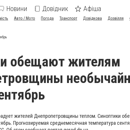
Новини
Довідник
Афіша
мість
Авто / Мото
Погода
Транспорт
Довідкова
Дозвілля
ябрь
ки обещают жителям
етровщины необычай
ентябрь
орадует жителей Днепропетровщины теплом. Синоптики об
ябрь. Прогнозируемая среднемесячная температура сентя
°C. Об этом сообщает портал gorod.dp.ua.