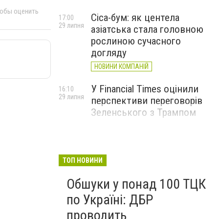
тобы оценить
Cica-бум: як центела
17:00
29 липня
азіатська стала головною
рослиною сучасного
догляду
НОВИНИ КОМПАНІЙ
У Financial Times оцінили
16:10
29 липня
перспективи переговорів
Зеленського з Трампом
ТОП НОВИНИ
Обшуки у понад 100 ТЦК
по Україні: ДБР
проводить