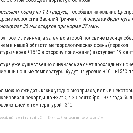
ревысит норму на 1,5 градуса
, - сообщил начальник Днепр
идрометеорологии Василий Гринчак. –
А осадков будет чуть
гнозируют 36 мм осадков при норме 37 мм».
ра гроз с ливнями, а затем во второй половине месяца об
днем в нашей области метеорологическая осень (переход
туры через +15°C в сторону понижения) наступает 19 сент
тура уже существенно снизилась за счет прохладных ноче
шие дни ночные температуры будут на уровне +10...+15°C п
ря можно ожидать каких угодно сюрпризов, ведь в некотор
ксировали рекорды до +37°C, а 30 сентября 1977 года был
ьских дней с температурой -3°C.
бхідний текст і натисніть Ctrl + Enter, щоб повідомити про це редакцію