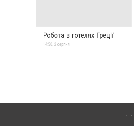
Робота в готелях Греції
14:50, 2 серпня
лограда. Для інтернет-видань обов'язкове розміщення прямого, відкритого для