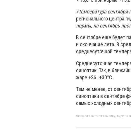
«Температура сентября п
регионального центра г
нормы, на сентябрь про
В сентябре еще будет па
и окончание лета. В сре
среднесуточной темпера
Среднесуточная темпера
синоптик. Так, в ближай
жаре +26…+30°C.
Тем не менее, от сентяб
синоптики в сентябре фи
самых холодных сентябр
Якщо ви помітили помилку, виділіть нео