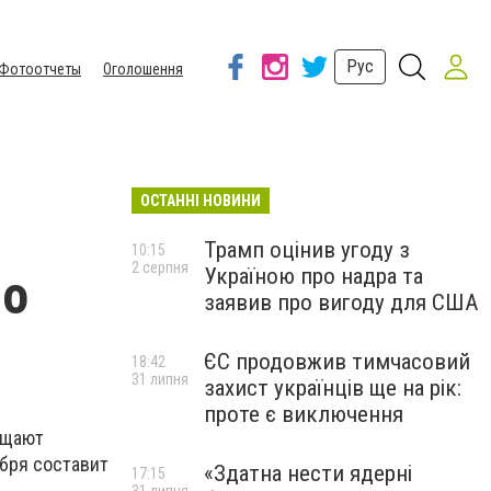
Рус
Фотоотчеты
Оголошення
ОСТАННІ НОВИНИ
Трамп оцінив угоду з
10:15
2 серпня
Україною про надра та
но
заявив про вигоду для США
ЄС продовжив тимчасовий
18:42
31 липня
захист українців ще на рік:
проте є виключення
ещают
бря составит
«Здатна нести ядерні
17:15