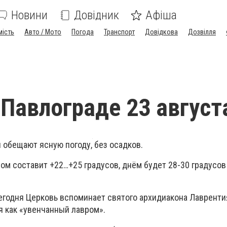
Новини
Довідник
Афіша
мість
Авто / Мото
Погода
Транспорт
Довідкова
Дозвілля
 Павлограде 23 август
 обещают ясную погоду, без осадков.
ом составит +22…+25 градусов, днём будет 28-30 градусов 
егодня Церковь вспоминает святого архидиакона Лавренти
я как «увенчанный лавром».