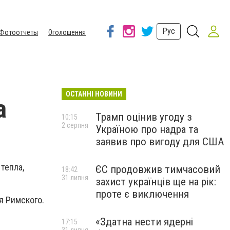
Рус
Фотоотчеты
Оголошення
ОСТАННІ НОВИНИ
а
Трамп оцінив угоду з
10:15
2 серпня
Україною про надра та
заявив про вигоду для США
тепла,
ЄС продовжив тимчасовий
18:42
31 липня
захист українців ще на рік:
проте є виключення
я Римского.
«Здатна нести ядерні
17:15