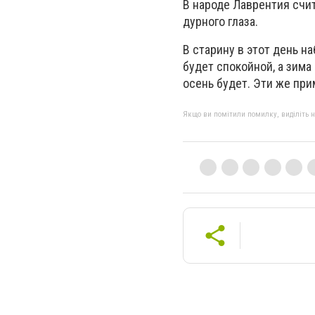
В народе Лаврентия счи
дурного глаза.
В старину в этот день н
будет спокойной, а зима
осень будет. Эти же пр
Якщо ви помітили помилку, виділіть нео