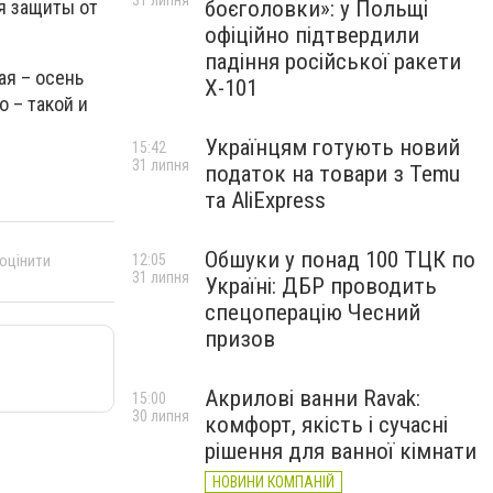
31 липня
я защиты от
боєголовки»: у Польщі
офіційно підтвердили
падіння російської ракети
ая – осень
Х-101
о – такой и
Українцям готують новий
15:42
31 липня
податок на товари з Temu
та AliExpress
Обшуки у понад 100 ТЦК по
12:05
 оцінити
31 липня
Україні: ДБР проводить
спецоперацію Чесний
призов
Акрилові ванни Ravak:
15:00
30 липня
комфорт, якість і сучасні
рішення для ванної кімнати
НОВИНИ КОМПАНІЙ