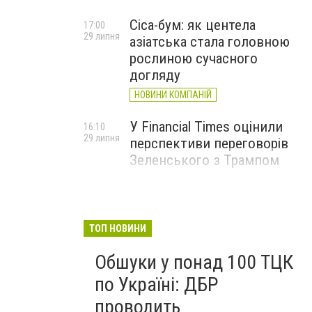
Cica-бум: як центела
17:00
29 липня
азіатська стала головною
рослиною сучасного
догляду
НОВИНИ КОМПАНІЙ
У Financial Times оцінили
16:10
29 липня
перспективи переговорів
Зеленського з Трампом
ТОП НОВИНИ
Обшуки у понад 100 ТЦК
по Україні: ДБР
проводить