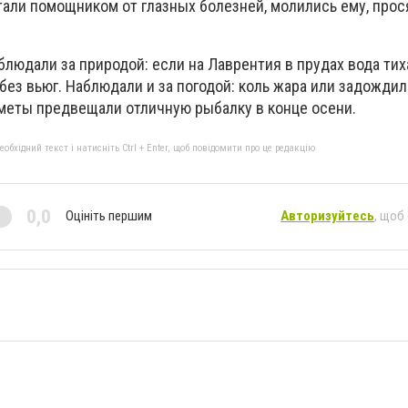
тали помощником от глазных болезней, молились ему, прос
аблюдали за природой: если на Лаврентия в прудах вода тих
 без вьюг. Наблюдали и за погодой: коль жара или задождил
иметы предвещали отличную рыбалку в конце осени.
бхідний текст і натисніть Ctrl + Enter, щоб повідомити про це редакцію
0,0
Оцініть першим
Авторизуйтесь
, щоб