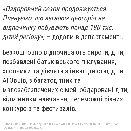
«Оздоровчий сезон продовжується.
Плануємо, що загалом цьогоріч на
відпочинку побувають понад 190 тис
.
дітей регіону»,
– додали в департаменті.
Безкоштовно відпочивають сироти, діти,
позбавлені батьківського піклування,
хлопчики та дівчата з інвалідністю, діти
АТОвців, з багатодітних та
малозабезпечених сімей, обдаровані діти,
відмінники навчання, переможці різних
конкурсів та фестивалів.
Якщо ви помітили помилку, виділіть необхідний текст і натисніть Ctrl + Enter, щоб
повідомити про це редакцію