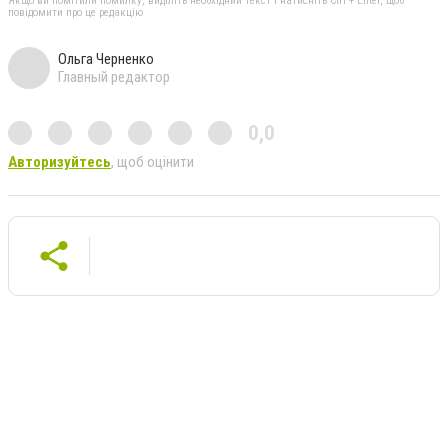
Якщо ви помітили помилку, виділіть необхідний текст і натисніть Ctrl + Enter, щоб
повідомити про це редакцію
Ольга Черненко
Главный редактор
0,0
Авторизуйтесь
, щоб оцінити