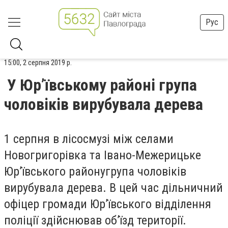
Рус
15:00, 2 серпня 2019 р.
У Юр’ївському районі група
чоловіків вирубувала дерева
1 серпня в лісосмузі між селами
Новогригорівка та Івано
-
Межерицьке
Юр’ївського району
група чоловіків
вирубувала дерева. В цей час д
ільничний
офіцер громади Юр’ївського відділення
поліції здійснював об’їзд території.