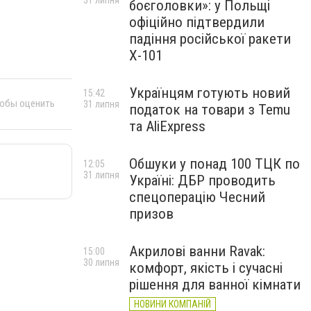
31 липня
боєголовки»: у Польщі
офіційно підтвердили
падіння російської ракети
Х-101
Українцям готують новий
15:42
тобы оценить
31 липня
податок на товари з Temu
та AliExpress
Обшуки у понад 100 ТЦК по
12:05
31 липня
Україні: ДБР проводить
спецоперацію Чесний
призов
Акрилові ванни Ravak:
15:00
30 липня
комфорт, якість і сучасні
рішення для ванної кімнати
НОВИНИ КОМПАНІЙ