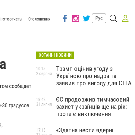
Рус
Фотоотчеты
Оголошення
ОСТАННІ НОВИНИ
а
Трамп оцінив угоду з
10:15
2 серпня
Україною про надра та
заявив про вигоду для США
этом сообщает
ЄС продовжив тимчасовий
18:42
31 липня
 +30 градусов
захист українців ще на рік:
проте є виключення
я,
«Здатна нести ядерні
17:15