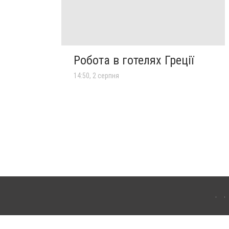
Робота в готелях Греції
14:50, 2 серпня
лограда. Для інтернет-видань обов'язкове розміщення прямого, відкритого для