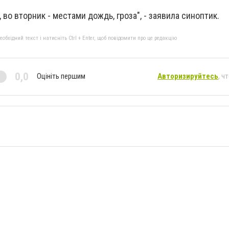
, во вторник - местами дождь, гроза", - заявила синоптик.
бхідний текст і натисніть Ctrl + Enter, щоб повідомити про це редакцію
0,0
Оцініть першим
Авторизируйтесь
, ч