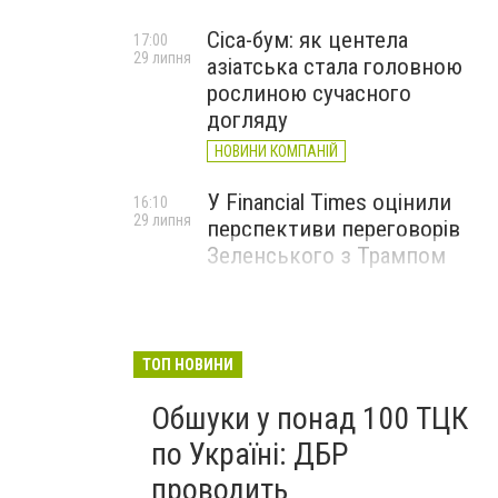
Cica-бум: як центела
17:00
29 липня
азіатська стала головною
рослиною сучасного
догляду
НОВИНИ КОМПАНІЙ
У Financial Times оцінили
16:10
29 липня
перспективи переговорів
Зеленського з Трампом
ТОП НОВИНИ
Обшуки у понад 100 ТЦК
по Україні: ДБР
проводить