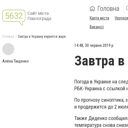
Головна
Карта міста
Нерухо
Вакансії
Головна
Завтра в Украину вернется жара
14:48, 30 червня 2019 р.
Завтра в
Алёна Тищенко
Погода в Украине на сл
РБК-Украина с ссылкой н
По прогнозу синоптика, 
и продержится до 2 июля
Также Диденко сообщила,
температура снова снизи