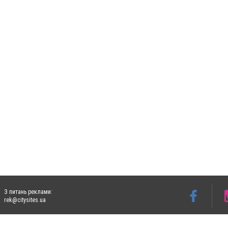
З питань реклами:
rek@citysites.ua
Допускається цитування матеріалів без отримання попередньої згоди 5632.com.ua за