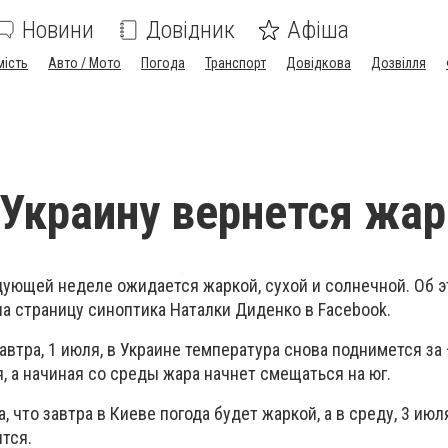
Новини
Довідник
Афіша
мість
Авто / Мото
Погода
Транспорт
Довідкова
Дозвілля
 Украину вернется жар
едующей неделе ожидается жаркой, сухой и солнечной. Об 
а страницу синоптика Наталки Диденко в Facebook.
завтра, 1 июля, в Украине температура снова поднимется за
, а начиная со среды жара начнет смещаться на юг.
 что завтра в Киеве погода будет жаркой, а в среду, 3 июл
тся.