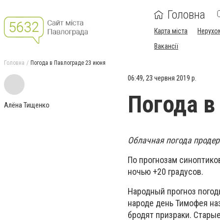
Головна
Карта міста
Нерухо
Вакансії
Головна
Погода в Павлограде 23 июня
06:49, 23 червня 2019 р.
Погода в
Алёна Тищенко
Облачная погода продер
По прогнозам синоптиков 
ночью +20 градусов.
Народный прогноз погод
народе день Тимофея на
бродят призраки. Старые