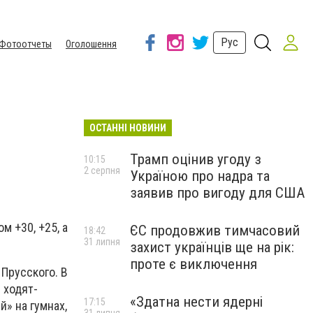
Рус
Фотоотчеты
Оголошення
ОСТАННІ НОВИНИ
Трамп оцінив угоду з
10:15
2 серпня
Україною про надра та
заявив про вигоду для США
м +30, +25, а
ЄС продовжив тимчасовий
18:42
31 липня
захист українців ще на рік:
проте є виключення
Прусского. В
 ходят-
«Здатна нести ядерні
17:15
» на гумнах,