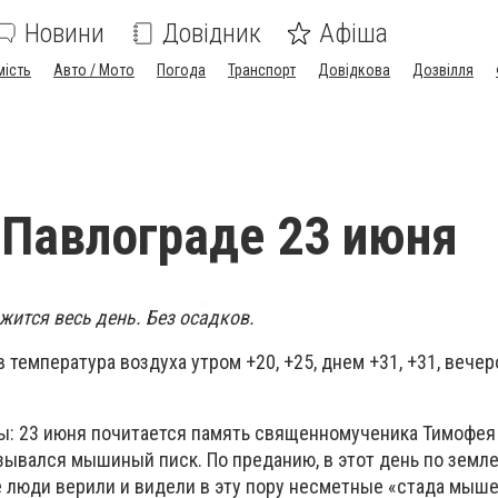
Новини
Довідник
Афіша
мість
Авто / Мото
Погода
Транспорт
Довідкова
Дозвілля
 Павлограде 23 июня
жится весь день. Без осадков.
температура воздуха утром +20, +25, днем +31, +31, вечеро
ы: 23 июня почитается память священномученика Тимофея 
зывался мышиный писк. По преданию, в этот день по земле
 люди верили и видели в эту пору несметные «стада мышей