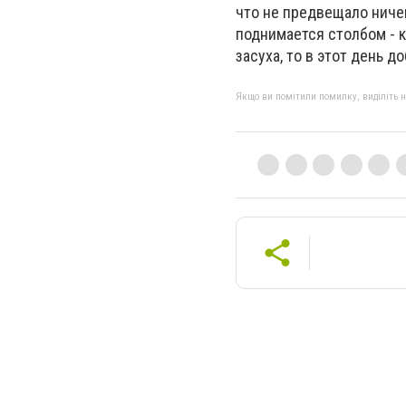
что не предвещало ничег
поднимается столбом - к
засуха, то в этот день д
Якщо ви помітили помилку, виділіть нео