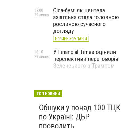
Cica-бум: як центела
17:00
29 липня
азіатська стала головною
рослиною сучасного
догляду
НОВИНИ КОМПАНІЙ
У Financial Times оцінили
16:10
29 липня
перспективи переговорів
Зеленського з Трампом
ТОП НОВИНИ
Обшуки у понад 100 ТЦК
по Україні: ДБР
проводить