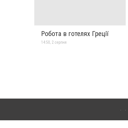
Робота в готелях Греції
14:50, 2 серпня
лограда. Для інтернет-видань обов'язкове розміщення прямого, відкритого для