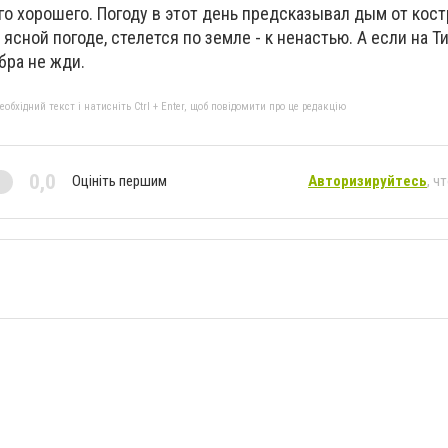
о хорошего. Погоду в этот день предсказывал дым от кост
 ясной погоде, стелется по земле - к ненастью. А если на 
обра не жди.
бхідний текст і натисніть Ctrl + Enter, щоб повідомити про це редакцію
0,0
Оцініть першим
Авторизируйтесь
, ч