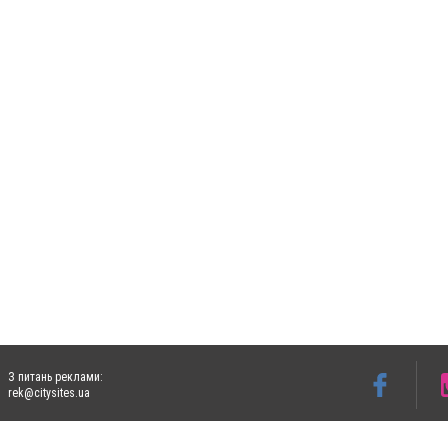
З питань реклами:
rek@citysites.ua
Допускається цитування матеріалів без отримання попередньої згоди 5632.com.ua за