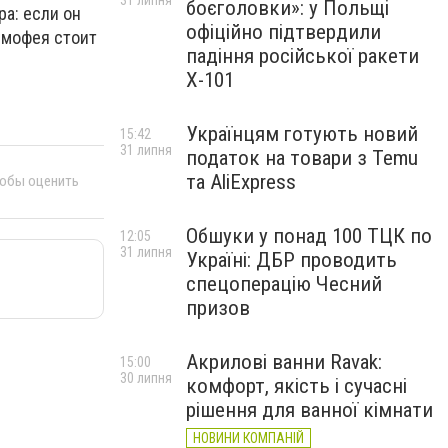
31 липня
боєголовки»: у Польщі
ра: если он
офіційно підтвердили
Тимофея стоит
падіння російської ракети
Х-101
Українцям готують новий
15:42
31 липня
податок на товари з Temu
та AliExpress
тобы оценить
Обшуки у понад 100 ТЦК по
12:05
31 липня
Україні: ДБР проводить
спецоперацію Чесний
призов
Акрилові ванни Ravak:
15:00
30 липня
комфорт, якість і сучасні
рішення для ванної кімнати
НОВИНИ КОМПАНІЙ