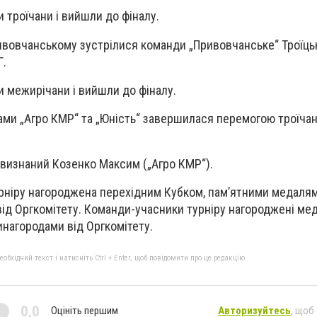
 троїчани і вийшли до фіналу.
ривовчанському зустрілися команди „Привовчанське“ Троїцьк
Г.
и межирічани і вийшли до фіналу.
ами „Агро КМР“ та „Юність“ завершилася перемогою троїчан
визнаний Козенко Максим („Агро КМР“).
ніру нагороджена перехідним Кубком, пам’ятними медалям
ід Оргкомітету. Команди-учасники турніру нагороджені ме
нагородами від Оргкомітету.
бхідний текст і натисніть Ctrl + Enter, щоб повідомити про це редакцію
0,0
Оцініть першим
Авторизуйтесь
, щоб