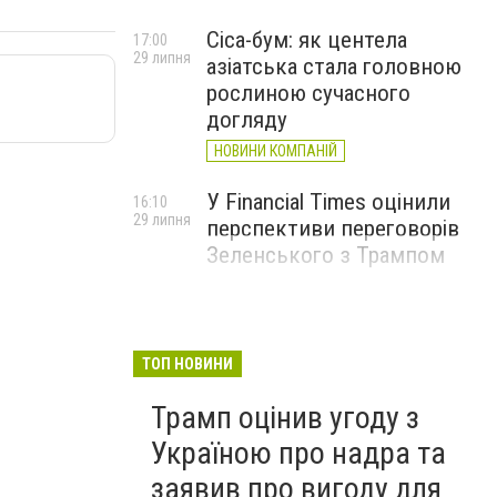
Cica-бум: як центела
17:00
29 липня
азіатська стала головною
рослиною сучасного
догляду
НОВИНИ КОМПАНІЙ
У Financial Times оцінили
16:10
29 липня
перспективи переговорів
Зеленського з Трампом
ТОП НОВИНИ
Трамп оцінив угоду з
Україною про надра та
заявив про вигоду для