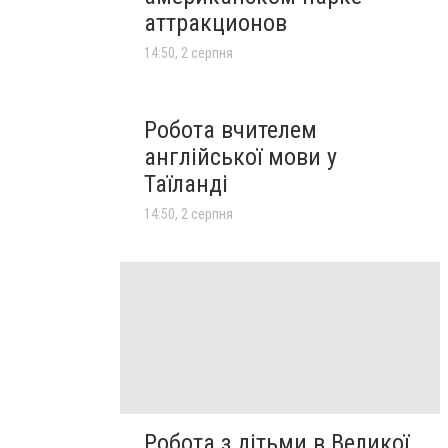
аттракционов
14:50, 2 серпня
Робота вчителем
англійської мови у
Таїланді
14:50, 2 серпня
Робота з дітьми в Великої