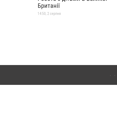
Британії
14:50, 2 серпня
лограда. Для інтернет-видань обов'язкове розміщення прямого, відкритого для
лама" публікуються на правах реклами.
ості
Правила сайту