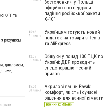
31 липня
боєголовки»: у Польщі
офіційно підтвердили
падіння російської ракети
ої ОТГ та
Х-101
Українцям готують новий
15:42
31 липня
податок на товари з Temu
 з рахунком
та AliExpress
Обшуки у понад 100 ТЦК по
12:05
31 липня
Україні: ДБР проводить
и, дипломом,
спецоперацію Чесний
далями,
призов
Акрилові ванни Ravak:
15:00
30 липня
комфорт, якість і сучасні
рішення для ванної кімнати
 оцінити
НОВИНИ КОМПАНІЙ