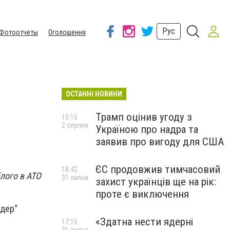
Рус
Фотоотчеты
Оголошення
ОСТАННІ НОВИНИ
Трамп оцінив угоду з
10:15
2 серпня
Україною про надра та
заявив про вигоду для США
ЄС продовжив тимчасовий
18:42
лого в АТО
31 липня
захист українців ще на рік:
проте є виключення
ідер“
«Здатна нести ядерні
17:15