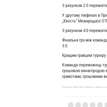
З рахунком 2:0 перемогли
У другому півфіналі в П
„Юність“ Межиріцької ОТ
З рахунком 4:0 перемогл
Фінальна гра між команд
3:0.
Кращим гравцем турніру 
Команда-переможець тур
грошовою винагородою в
грамотами, грошовими ви
Якщо ви помітили помилку, виділіть нео