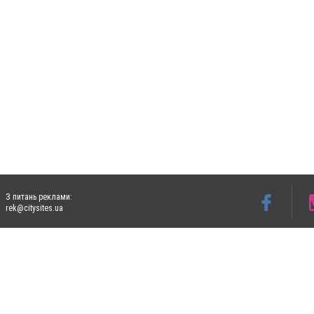
З питань реклами:
rek@citysites.ua
Допускається цитування матеріалів без отримання попередньої згоди 5632.com.ua за
пошукових систем гіперпосилання на цитовані статті не нижче другого абзацу в тек
Матеріали з плашками "Новини компаній", "Промо", "Партнерський матеріал", "Партнер
Реклама на сайті
Ф