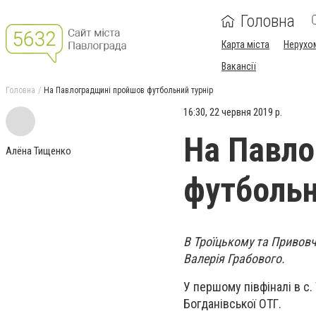
Головна
Карта міста
Нерухо
Вакансії
Головна
На Павлоградщині пройшов футбольний турнір
16:30, 22 червня 2019 р.
На Павло
Алёна Тищенко
футбольн
В Троїцькому та Привовч
Валерія Грабового.
У першому півфіналі в с.
Богданівської ОТГ.