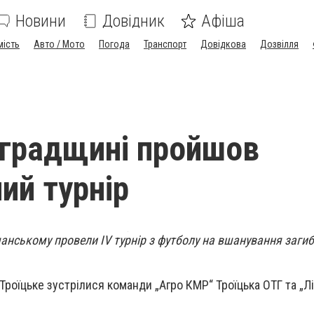
Новини
Довідник
Афіша
мість
Авто / Мото
Погода
Транспорт
Довідкова
Дозвілля
градщині пройшов
ий турнір
анському провели ІV турнір з футболу на вшанування загиб
 Троїцьке зустрілися команди „Агро КМР“ Троїцька ОТГ та „Л