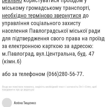
реально
користуватися проїздом у
міському громадському транспорті,
необхідно терміново звернутися
до
управління соціального захисту
населення Павлоградської міської ради
для підтвердження свого права на проїзд
за електронною карткою за адресою:
м.Павлоград, вул.Центральна, буд. 47
(кімн.6)
або за телефоном (066)280-56-77.
Якщо ви помітили помилку, виділіть необхідний текст і натисніть Ctrl + Enter, щоб
повідомити про це редакцію
Алёна Тищенко