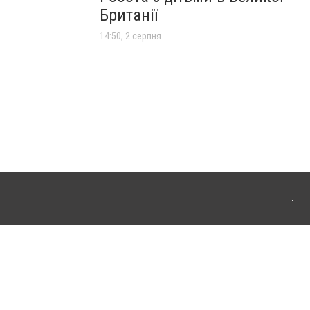
Британії
14:50, 2 серпня
лограда. Для інтернет-видань обов'язкове розміщення прямого, відкритого для
лама" публікуються на правах реклами.
ості
Правила сайту