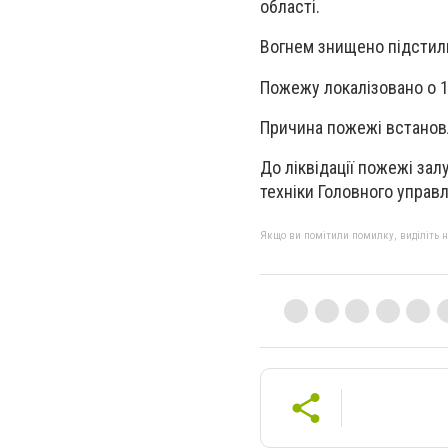
області.
Вогнем знищено підстилку
Пожежу локалізовано о 12
Причина пожежі встанов
До ліквідації пожежі за
техніки Головного управл
Якщо ви помітили помилку, виділіть нео