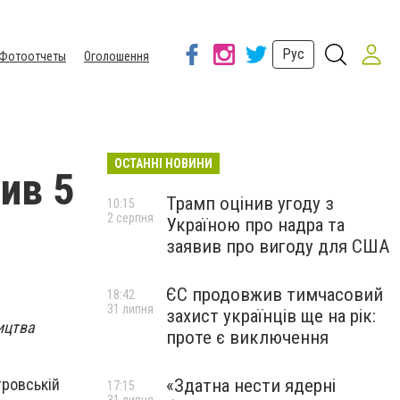
Рус
Фотоотчеты
Оголошення
ОСТАННІ НОВИНИ
ив 5
Трамп оцінив угоду з
10:15
2 серпня
Україною про надра та
заявив про вигоду для США
ЄС продовжив тимчасовий
18:42
31 липня
захист українців ще на рік:
ицтва
проте є виключення
«Здатна нести ядерні
тровській
17:15