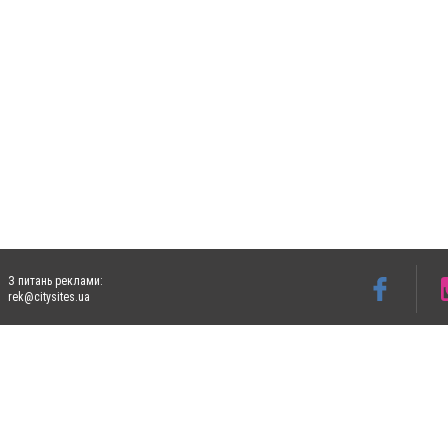
З питань реклами:
rek@citysites.ua
Допускається цитування матеріалів без отримання попередньої згоди 5632.com.ua за
пошукових систем гіперпосилання на цитовані статті не нижче другого абзацу в тек
Матеріали з плашками "Новини компаній", "Промо", "Партнерський матеріал", "Партнер
Реклама на сайті
Ф