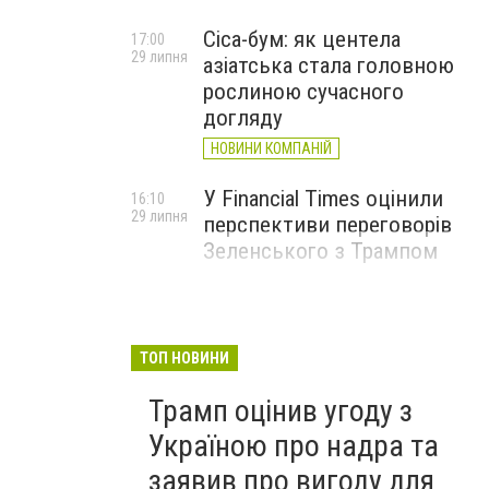
Cica-бум: як центела
17:00
29 липня
азіатська стала головною
рослиною сучасного
догляду
НОВИНИ КОМПАНІЙ
У Financial Times оцінили
16:10
29 липня
перспективи переговорів
Зеленського з Трампом
ТОП НОВИНИ
Трамп оцінив угоду з
Україною про надра та
заявив про вигоду для