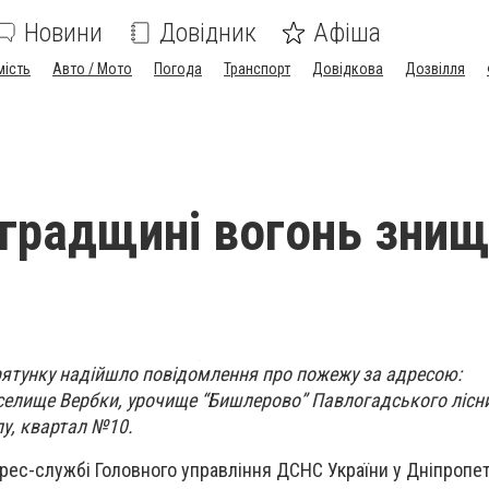
Новини
Довідник
Афіша
мість
Авто / Мото
Погода
Транспорт
Довідкова
Дозвілля
градщині вогонь знищ
рятунку надійшло повідомлення про пожежу за адресою:
селище Вербки, урочище “Бишлерово” Павлогадського лісн
у, квартал №10.
рес-службі Головного управління ДСНС України у Дніпропе