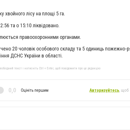
 хвойного лісу на площі 5 га.
:56 та о 15:10 ліквідовано.
люється правоохоронними органами.
лучено 20 чоловік особового складу та 5 одиниць пожежно-р
іння ДСНС України в області.
бхідний текст і натисніть Ctrl + Enter, щоб повідомити про це редакцію
0,0
Оцініть першим
Авторизуйтесь
, щоб