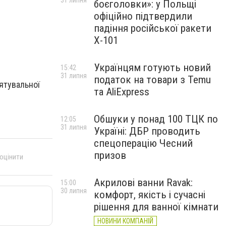
31 липня
боєголовки»: у Польщі
офіційно підтвердили
падіння російської ракети
Х-101
Українцям готують новий
15:42
31 липня
податок на товари з Temu
ятувальної
та AliExpress
Обшуки у понад 100 ТЦК по
12:05
31 липня
Україні: ДБР проводить
спецоперацію Чесний
призов
 оцінити
Акрилові ванни Ravak:
15:00
30 липня
комфорт, якість і сучасні
рішення для ванної кімнати
НОВИНИ КОМПАНІЙ