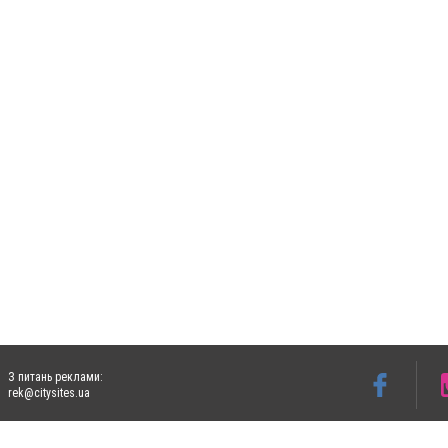
З питань реклами:
rek@citysites.ua
Допускається цитування матеріалів без отримання попередньої згоди 5632.com.ua за