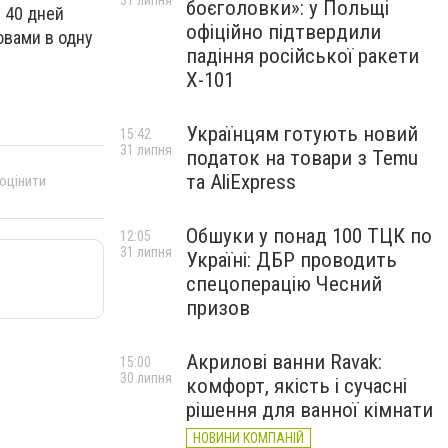
31 липня
боєголовки»: у Польщі
е 40 дней
офіційно підтвердили
ювами в одну
падіння російської ракети
Х-101
Українцям готують новий
15:42
31 липня
податок на товари з Temu
та AliExpress
 оцінити
Обшуки у понад 100 ТЦК по
12:05
31 липня
Україні: ДБР проводить
спецоперацію Чесний
призов
Акрилові ванни Ravak:
15:00
30 липня
комфорт, якість і сучасні
рішення для ванної кімнати
НОВИНИ КОМПАНІЙ