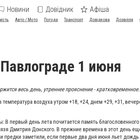
Новини
Довідник
Афіша
мість
Авто / Мото
Погода
Транспорт
Довідкова
Дозвілля
 Павлограде 1 июня
жится весь день, утреннее прояснение - кратковременное.
температура воздуха утром +18, +24, днем +29, +31, вечеро
ы: В первый день лета почитается память благословенного
нязя Дмитрия Донского. В прежние времена в этот день е
и предки заметили, если первые два дня июня льет дождь 