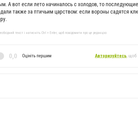
лым. А вот если лето начиналось с холодов, то последующи
дали также за птичьим царством: если вороны садятся кл
ру.
бхідний текст і натисніть Ctrl + Enter, щоб повідомити про це редакцію
0,0
Оцініть першим
Авторизуйтесь
, щоб