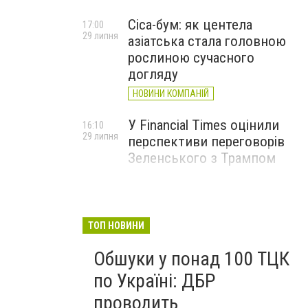
Cica-бум: як центела
17:00
29 липня
азіатська стала головною
рослиною сучасного
догляду
НОВИНИ КОМПАНІЙ
У Financial Times оцінили
16:10
29 липня
перспективи переговорів
Зеленського з Трампом
ТОП НОВИНИ
Обшуки у понад 100 ТЦК
по Україні: ДБР
проводить