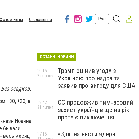
Рус
Фотоотчеты
Оголошення
ОСТАННІ НОВИНИ
Трамп оцінив угоду з
10:15
2 серпня
Україною про надра та
заявив про вигоду для США
 Без осадков.
м +30, +23, а
ЄС продовжив тимчасовий
18:42
31 липня
захист українців ще на рік:
проте є виключення
 князя Иоанна
ще бывали
«Здатна нести ядерні
17:15
- весь месяц