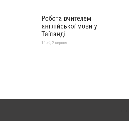
Робота вчителем
англійської мови у
Таїланді
14:50, 2 серпня
лограда. Для інтернет-видань обов'язкове розміщення прямого, відкритого для