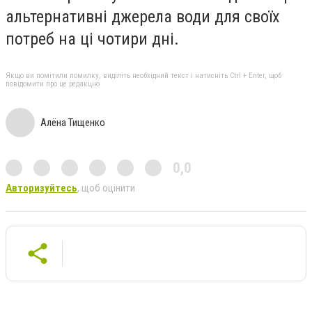
альтернативні джерела води для своїх
потреб на ці чотири дні.
Якщо ви помітили помилку, виділіть необхідний текст і натисніть Ctrl + Enter, щоб
повідомити про це редакцію
Алёна Тищенко
0,0
Авторизуйтесь
, щоб оцінити