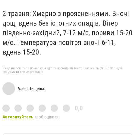
2 травня: Хмарно з проясненнями. Вночі
дощ, вдень без істотних опадів. Вітер
південно-західний, 7-12 м/с, пориви 15-20
м/с. Температура повітря вночі 6-11,
вдень 15-20.
Якщо ви помітили помилку, виділіть необхідний текст і натисніть Ctrl + Enter, щоб
повідомити про це редакцію
Алёна Тищенко
0,0
Авторизуйтесь
, щоб оцінити