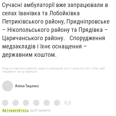
Сучасні амбулаторії вже запрацювали в
селах Іванівка та Лобойківка
Петриківського району, Придніпровське
– Нікопольського району та Прядівка –
Царичанського району. Спорудження
медзакладів і їхнє оснащення –
державним коштом.
Якщо ви помітили помилку, виділіть необхідний текст і натисніть Ctrl + Enter, щоб
повідомити про це редакцію
Алёна Тищенко
0,0
Авторизуйтесь
, щоб оцінити