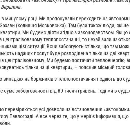
й Вершина.
д в минулому році. Ми пропонували переходити на автоном
Захави (колишня Московська). Там були також люди, які не
квартири. Ми будемо діяти згідно з законодавством. Якщо о
 централізованому теплопостачанні, то нехай залишаються
чниками цієї ситуації. Вони заборгують стільки, що там мож
лькість наданих послуг буде розподілена тільки на дві кварт
на централізованому. Ми будемо постачати теплоенергію, а
овуватись тільки на ці квартири», – пояснив міський голова
их випадках на боржників з теплопостачання подають до суд
 сума заборгованості від 80 тисяч гривень. Тоді ми в суд…»
но перевіряються усі дозволи на встановлення «автономки»
ру Павлограді. А все через те, що у мерії є інформація, що
воли.