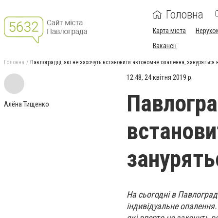
Головна
Карта міста
Нерухо
Вакансії
Головна
Павлоградці, які не захочуть встановити автономне опалення, зануряться 
12:48, 24 квітня 2019 р.
Павлоград
Алёна Тищенко
встанови
занурять
На сьогодні в Павлоград
індивідуальне опалення.
які вперто не захочуть