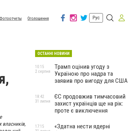
Рус
Фотоотчеты
Оголошення
ОСТАННІ НОВИНИ
Трамп оцінив угоду з
10:15
2 серпня
Україною про надра та
я,
заявив про вигоду для США
ЄС продовжив тимчасовий
18:42
31 липня
захист українців ще на рік:
проте є виключення
е
 власників,
«Здатна нести ядерні
17:15
градський