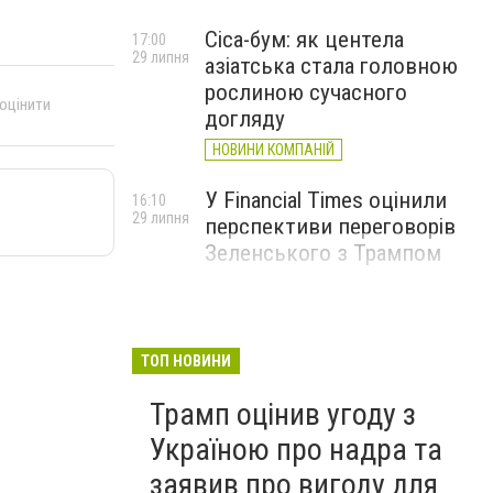
Cica-бум: як центела
17:00
29 липня
азіатська стала головною
рослиною сучасного
 оцінити
догляду
НОВИНИ КОМПАНІЙ
У Financial Times оцінили
16:10
29 липня
перспективи переговорів
Зеленського з Трампом
ТОП НОВИНИ
Трамп оцінив угоду з
Україною про надра та
заявив про вигоду для