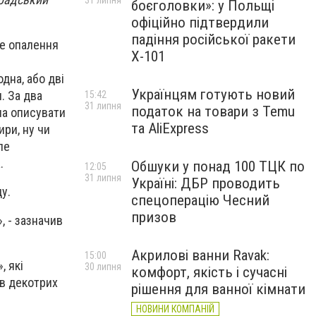
31 липня
боєголовки»: у Польщі
офіційно підтвердили
падіння російської ракети
не опалення
Х-101
дна, або дві
Українцям готують новий
. За два
15:42
31 липня
податок на товари з Temu
на описувати
та AliExpress
ири, ну чи
ле
.
Обшуки у понад 100 ТЦК по
12:05
31 липня
Україні: ДБР проводить
у.
спецоперацію Чесний
призов
, - зазначив
Акрилові ванни Ravak:
15:00
, які
30 липня
комфорт, якість і сучасні
 в декотрих
рішення для ванної кімнати
НОВИНИ КОМПАНІЙ