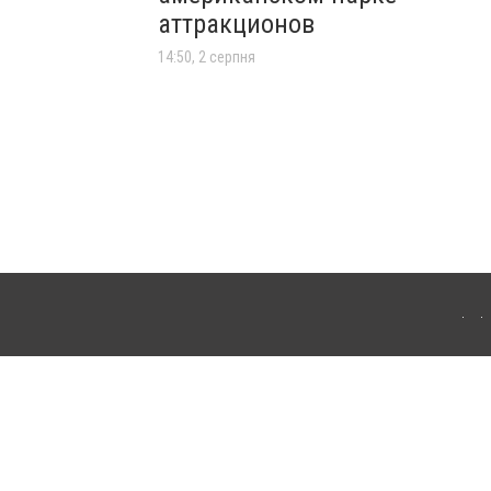
аттракционов
14:50, 2 серпня
лограда. Для інтернет-видань обов'язкове розміщення прямого, відкритого для
лама" публікуються на правах реклами.
ості
Правила сайту