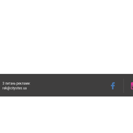
З питань реклами:
rek@citysites.ua
Допускається цитування матеріалів без отримання попередньої згоди 5632.com.ua за
пошукових систем гіперпосилання на цитовані статті не нижче другого абзацу в тек
Матеріали з плашками "Новини компаній", "Промо", "Партнерський матеріал", "Партнер
Реклама на сайті
Ф