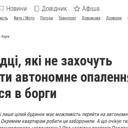
Новини
Довідник
Афіша
мість
Авто / Мото
Погода
Транспорт
Довідкова
Дозвілля
в борги
ці, які не захочуть
ти автономне опаленн
ся в борги
і лише цілий будинок має можливість перейти на автономн
 Окремим квартирам робити це заборонили. А що очікує тих
 встановлювати «автономку»? Про наслідки розповів Павло