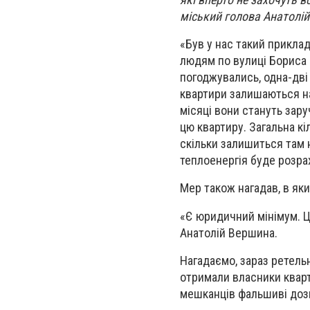
міський голова Анатолі
«Був у нас такий прикла
людям по вулиці Бориса 
погоджувались, одна-дві 
квартири залишаються на
місяці вони стануть зару
цю квартиру. Загальна кі
скільки залишиться там 
теплоенергія буде розрах
Мер також нагадав, в як
«Є юридичний мінімум. Це
Анатолій Вершина.
Нагадаємо, зараз ретель
отримали власники кварти
мешканців фальшиві доз