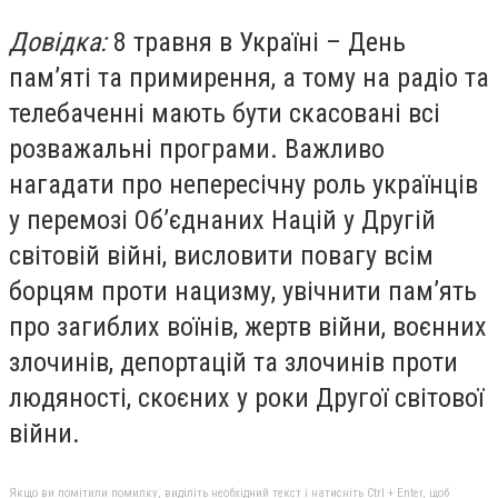
Довідка:
8 травня в Україні – День
пам’яті та примирення, а тому на радіо та
телебаченні мають бути скасовані всі
розважальні програми. Важливо
нагадати про непересічну роль українців
у перемозі Об’єднаних Націй у Другій
світовій війні, висловити повагу всім
борцям проти нацизму, увічнити пам’ять
про загиблих воїнів, жертв війни, воєнних
злочинів, депортацій та злочинів проти
людяності, скоєних у роки Другої світової
війни.
Якщо ви помітили помилку, виділіть необхідний текст і натисніть Ctrl + Enter, щоб