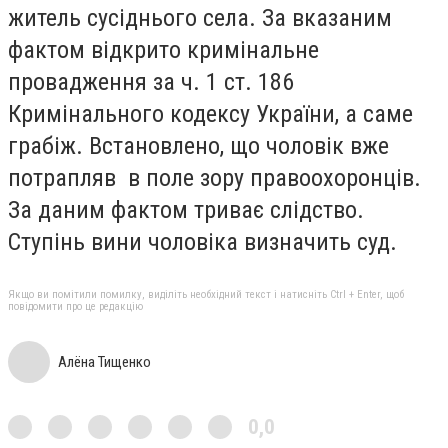
житель сусіднього села. За вказаним
фактом відкрито кримінальне
провадження за ч. 1 ст. 186
Кримінального кодексу України, а саме
грабіж. Встановлено, що чоловік вже
потрапляв в поле зору правоохоронців.
За даним фактом триває слідство.
Ступінь вини чоловіка визначить суд.
Якщо ви помітили помилку, виділіть необхідний текст і натисніть Ctrl + Enter, щоб
повідомити про це редакцію
Алёна Тищенко
0,0