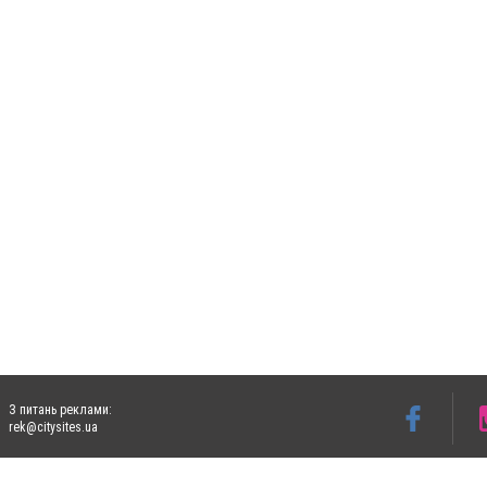
З питань реклами:
rek@citysites.ua
Допускається цитування матеріалів без отримання попередньої згоди 5632.com.ua за