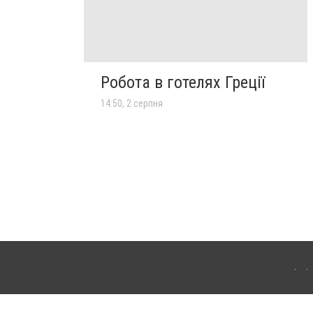
Робота в готелях Греції
14:50, 2 серпня
лограда. Для інтернет-видань обов'язкове розміщення прямого, відкритого для