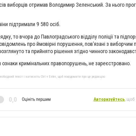
осів виборців отримав Володимир Зеленський. За нього про
їни підтримали 9 580 осіб.
дку, то вчора до Павлоградського відділу поліції та підпо
повідомлень про ймовірні порушення, пов’язані з виборчим 
озглянуто та прийнято рішення згідно чинного законодавс
ли ознаки кримінальних правопорушень, не зареєстровано.
бхідний текст і натисніть Ctrl + Enter, щоб повідомити про це редакцію
0,0
Оцініть першим
Авторизуйтесь
, щоб