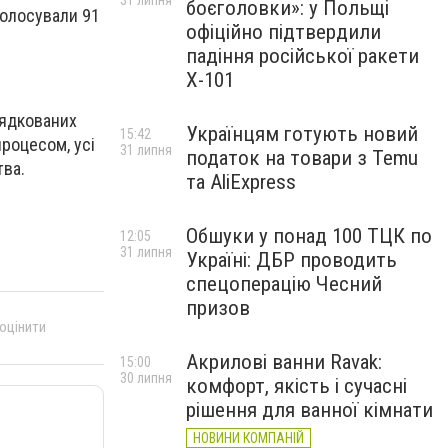
31 липня
боєголовки»: у Польщі
голосували 91
офіційно підтвердили
падіння російської ракети
Х-101
рядкованих
Українцям готують новий
15:42
процесом, усі
31 липня
податок на товари з Temu
тва.
та AliExpress
Обшуки у понад 100 ТЦК по
12:05
31 липня
Україні: ДБР проводить
спецоперацію Чесний
призов
 оцінити
Акрилові ванни Ravak:
15:00
30 липня
комфорт, якість і сучасні
рішення для ванної кімнати
НОВИНИ КОМПАНІЙ