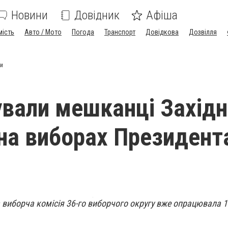
Новини
Довідник
Афіша
мість
Авто / Мото
Погода
Транспорт
Довідкова
Дозвілля
ни
ували мешканці Західн
на виборах Президент
 виборча комісія 36-го виборчого округу вже опрацювала 