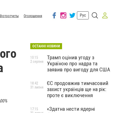
Рус
Фотоотчеты
Оголошення
ОСТАННІ НОВИНИ
ого
Трамп оцінив угоду з
10:15
2 серпня
Україною про надра та
а
заявив про вигоду для США
ЄС продовжив тимчасовий
18:42
31 липня
захист українців ще на рік:
проте є виключення
100%
«Здатна нести ядерні
17:15