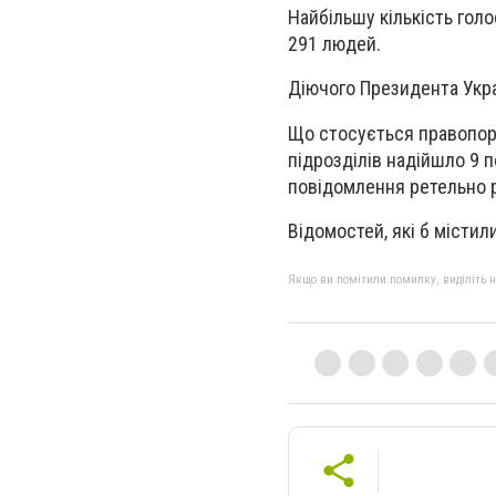
Найбільшу кількість гол
291 людей.
Діючого Президента Укра
Що стосується правопоря
підрозділів надійшло 9 
повідомлення ретельно р
Відомостей, які б місти
Якщо ви помітили помилку, виділіть нео